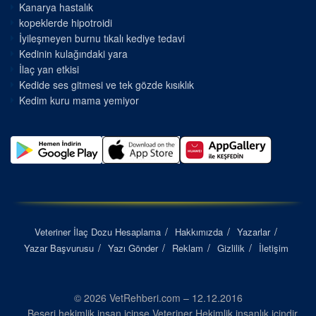
Kanarya hastalık
kopeklerde hipotroidi
İyileşmeyen burnu tıkalı kediye tedavi
Kedinin kulağındaki yara
İlaç yan etkisi
Kedide ses gitmesi ve tek gözde kısıklık
Kedim kuru mama yemiyor
Veteriner İlaç Dozu Hesaplama
Hakkımızda
Yazarlar
Yazar Başvurusu
Yazı Gönder
Reklam
Gizlilik
İletişim
© 2026 VetRehberi.com – 12.12.2016
Beşeri hekimlik insan içinse Veteriner Hekimlik insanlık içindir...