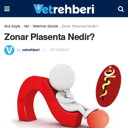
Ana Sayfa
»
Vet
»
Veteriner Sözlük
»
Zonar Plasenta Nedir?
Zonar Plasenta Nedir?
by
vetrehberi
07/10/2017