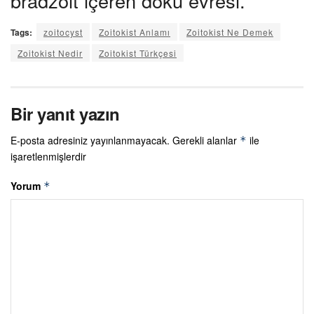
bradzoit içeren doku evresi.
Tags:
zoitocyst
Zoitokist Anlamı
Zoitokist Ne Demek
Zoitokist Nedir
Zoitokist Türkçesi
Bir yanıt yazın
E-posta adresiniz yayınlanmayacak.
Gerekli alanlar
ile
*
işaretlenmişlerdir
Yorum
*