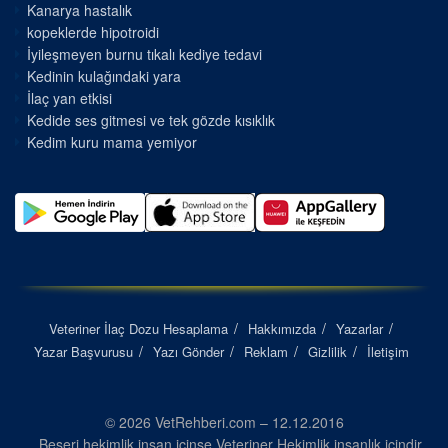
Kanarya hastalık
kopeklerde hipotroidi
İyileşmeyen burnu tıkalı kediye tedavi
Kedinin kulağındaki yara
İlaç yan etkisi
Kedide ses gitmesi ve tek gözde kısıklık
Kedim kuru mama yemiyor
Veteriner İlaç Dozu Hesaplama
Hakkımızda
Yazarlar
Yazar Başvurusu
Yazı Gönder
Reklam
Gizlilik
İletişim
© 2026 VetRehberi.com – 12.12.2016
Beşeri hekimlik insan içinse Veteriner Hekimlik insanlık içindir...