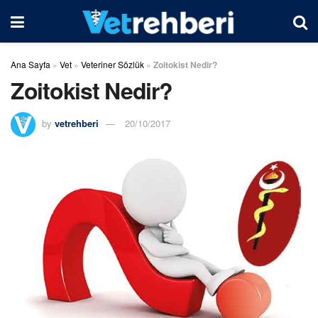
Ana Sayfa
»
Vet
»
Veteriner Sözlük
»
Zoitokist Nedir?
Zoitokist Nedir?
by
vetrehberi
20/10/2017