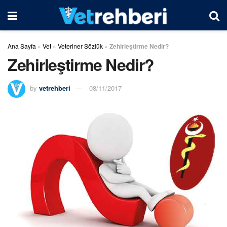
Ana Sayfa
»
Vet
»
Veteriner Sözlük
»
Zehirleştirme Nedir?
Zehirleştirme Nedir?
by
vetrehberi
08/11/2017