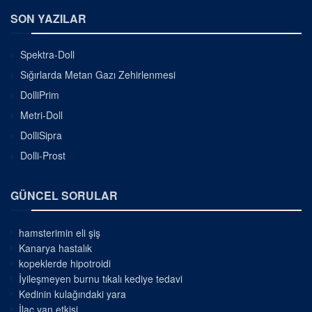
SON YAZILAR
Spektra-Doll
Sığırlarda Metan Gazı Zehirlenmesi
DolliPrim
Metri-Doll
DolliSipra
Dolli-Prost
GÜNCEL SORULAR
hamsterimin eli şiş
Kanarya hastalık
kopeklerde hipotroidi
İyileşmeyen burnu tıkalı kediye tedavi
Kedinin kulağındaki yara
İlaç yan etkisi