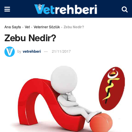
Ana Sayfa
»
Vet
»
Veteriner Sözlük
»
Zebu Nedir?
Zebu Nedir?
by
vetrehberi
21/11/2017