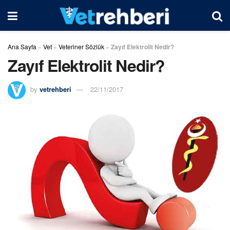
Ana Sayfa
»
Vet
»
Veteriner Sözlük
»
Zayıf Elektrolit Nedir?
Zayıf Elektrolit Nedir?
by
vetrehberi
22/11/2017