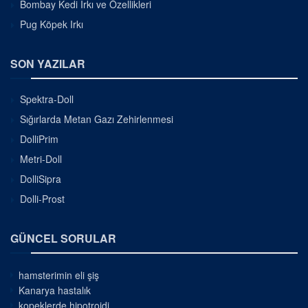
Bombay Kedi Irkı ve Özellikleri
Pug Köpek Irkı
SON YAZILAR
Spektra-Doll
Sığırlarda Metan Gazı Zehirlenmesi
DolliPrim
Metri-Doll
DolliSipra
Dolli-Prost
GÜNCEL SORULAR
hamsterimin eli şiş
Kanarya hastalık
kopeklerde hipotroidi