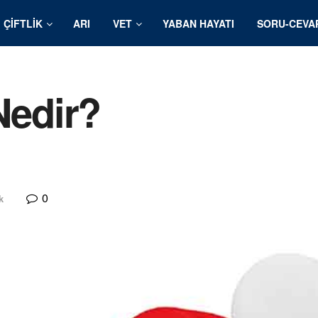
ÇIFTLIK
ARI
VET
YABAN HAYATI
SORU-CEVA
Nedir?
0
k