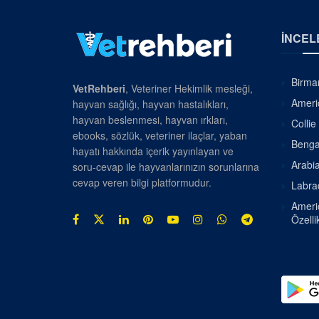
İNCEL
Birman
VetRehberi
, Veteriner Hekimlik mesleği,
Americ
hayvan sağlığı, hayvan hastalıkları,
hayvan beslenmesi, hayvan ırkları,
Collie
ebooks, sözlük, veteriner ilaçlar, yaban
Bengal
hayatı hakkında içerik yayınlayan ve
Arabia
soru-cevap ile hayvanlarınızın sorunlarına
cevap veren bilgi platformudur.
Labrad
Americ
Özellik