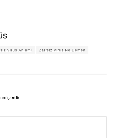
üs
fsız Virüs Anlamı
Zarfsız Virüs Ne Demek
enmişlerdir