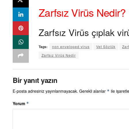
Zarfsız Virüs Nedir?
Zarfsız Virüs çıplak vir
Tags:
non enveloped virus
Vet Sözlük
Zar
Zarfsız Virüs Nedir
Bir yanıt yazın
E-posta adresiniz yayınlanmayacak.
Gerekli alanlar
ile işaretl
*
Yorum
*