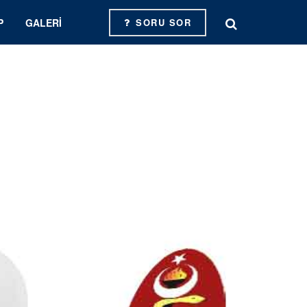
P
GALERI
SORU SOR