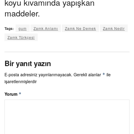
koyu kıvamında yapışkan
maddeler.
Tags:
gum
Zamk Anlamı
Zamk Ne Demek
Zamk Nedir
Zamk Türkçesi
Bir yanıt yazın
E-posta adresiniz yayınlanmayacak.
Gerekli alanlar
ile
*
işaretlenmişlerdir
Yorum
*