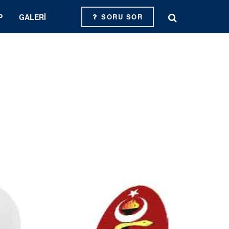
P
GALERI
SORU SOR