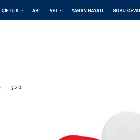
ÇIFTLIK
ARI
VET
YABAN HAYATI
SORU-CEVA
0
k