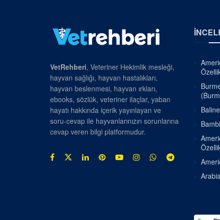
İNCEL
Americ
VetRehberi
, Veteriner Hekimlik mesleği,
Özellik
hayvan sağlığı, hayvan hastalıkları,
Burmes
hayvan beslenmesi, hayvan ırkları,
(Burm
ebooks, sözlük, veteriner ilaçlar, yaban
Baline
hayatı hakkında içerik yayınlayan ve
soru-cevap ile hayvanlarınızın sorunlarına
Bambin
cevap veren bilgi platformudur.
Americ
Özellik
Americ
Arabia