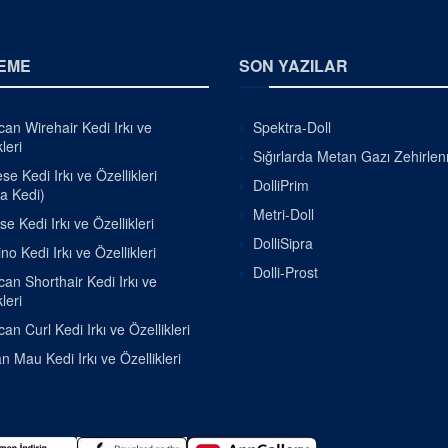
EME
SON YAZILAR
an Wirehair Kedi Irkı ve
Spektra-Doll
leri
Sığırlarda Metan Gazı Zehirle
e Kedi Irkı ve Özellikleri
DolliPrim
a Kedi)
Metri-Doll
se Kedi Irkı ve Özellikleri
DolliSipra
o Kedi Irkı ve Özellikleri
Dolli-Prost
an Shorthair Kedi Irkı ve
leri
an Curl Kedi Irkı ve Özellikleri
n Mau Kedi Irkı ve Özellikleri