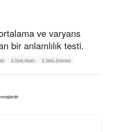
t ortalama ve varyans
n bir anlamlılık testi.
mek
Z Testi Nedir
Z Testi Türkçesi
enmişlerdir