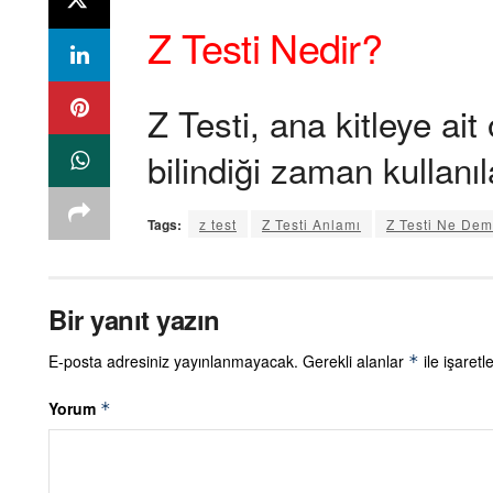
Z Testi Nedir?
Z Testi, ana kitleye ai
bilindiği zaman kullanıla
Tags:
z test
Z Testi Anlamı
Z Testi Ne De
Bir yanıt yazın
E-posta adresiniz yayınlanmayacak.
Gerekli alanlar
ile işaretl
*
Yorum
*