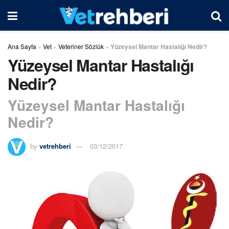
Ana Sayfa
»
Vet
»
Veteriner Sözlük
»
Yüzeysel Mantar Hastalığı Nedir?
Yüzeysel Mantar Hastalığı
Nedir?
Yüzeysel Mantar Hastalığı
Nedir?
by
vetrehberi
03/12/2017