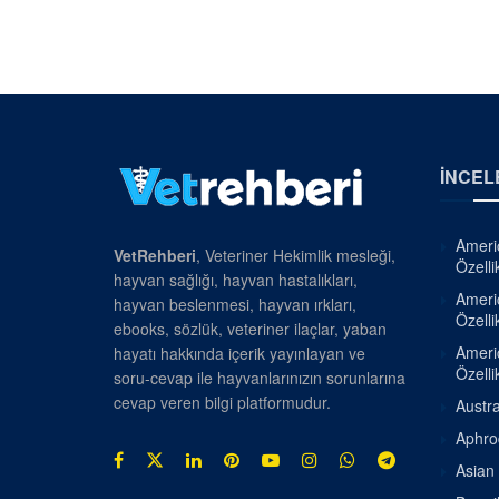
İNCEL
Americ
VetRehberi
, Veteriner Hekimlik mesleği,
Özellik
hayvan sağlığı, hayvan hastalıkları,
Americ
hayvan beslenmesi, hayvan ırkları,
Özellik
ebooks, sözlük, veteriner ilaçlar, yaban
Americ
hayatı hakkında içerik yayınlayan ve
Özellik
soru-cevap ile hayvanlarınızın sorunlarına
cevap veren bilgi platformudur.
Austra
Aphrod
Asian 