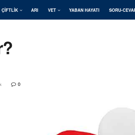
ÇIFTLIK
ARI
VET
YABAN HAYATI
SORU-CEVA
r?
0
k