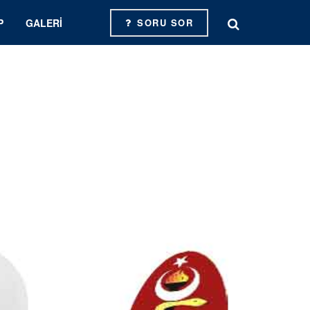
P
GALERI
SORU SOR