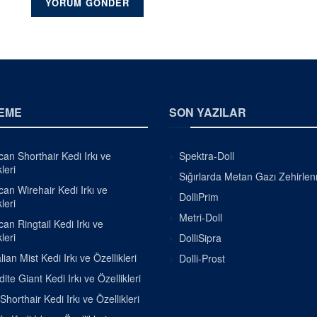
EME
SON YAZILAR
an Shorthair Kedi Irkı ve
Spektra-Doll
leri
Sığırlarda Metan Gazı Zehirle
an Wirehair Kedi Irkı ve
DolliPrim
leri
Metri-Doll
an Ringtail Kedi Irkı ve
leri
DolliSipra
lian Mist Kedi Irkı ve Özellikleri
Dolli-Prost
ite Giant Kedi Irkı ve Özellikleri
Shorthair Kedi Irkı ve Özellikleri