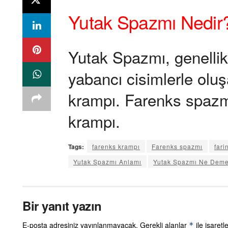
Yutak Spazmı Nedir
Yutak Spazmı, genellikl
yabancı cisimlerle olu
krampı. Farenks spazmı
krampı.
Tags:
farenks krampı
Farenks spazmı
fari
Yutak Spazmı Anlamı
Yutak Spazmı Ne Dem
Bir yanıt yazın
E-posta adresiniz yayınlanmayacak.
Gerekli alanlar
ile işaretl
*