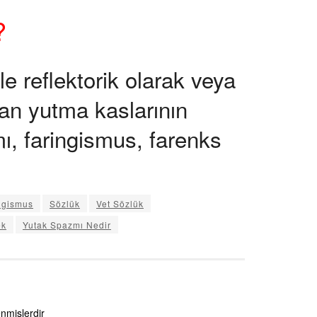
?
e reflektorik olarak veya
şan yutma kaslarının
, faringismus, farenks
ngismus
Sözlük
Vet Sözlük
ek
Yutak Spazmı Nedir
enmişlerdir