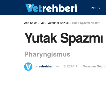
PET
Ana Sayfa
»
Vet
»
Veteriner Sözlük
»
Yutak Spazmı Nedir?
Yutak Spazmı
Pharyngismus
by
vetrehberi
16/12/2017
in
Veteriner Sözlü