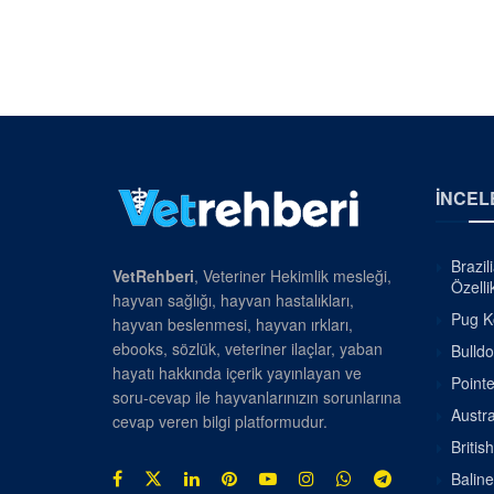
İNCEL
Brazil
VetRehberi
, Veteriner Hekimlik mesleği,
Özellik
hayvan sağlığı, hayvan hastalıkları,
Pug Kö
hayvan beslenmesi, hayvan ırkları,
ebooks, sözlük, veteriner ilaçlar, yaban
Bulldo
hayatı hakkında içerik yayınlayan ve
Pointe
soru-cevap ile hayvanlarınızın sorunlarına
Austra
cevap veren bilgi platformudur.
Britis
Baline