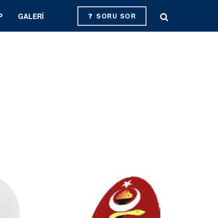
P
GALERI
SORU SOR