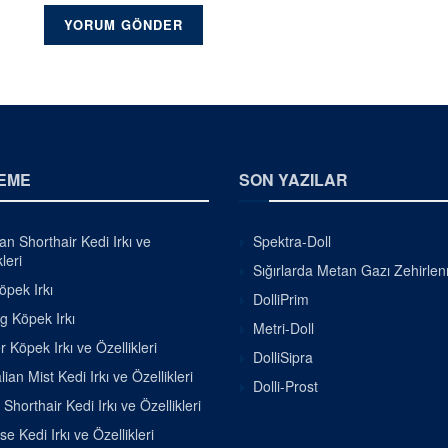
EME
SON YAZILAR
ian Shorthair Kedi Irkı ve
Spektra-Doll
leri
Sığırlarda Metan Gazı Zehirle
pek Irkı
DolliPrim
g Köpek Irkı
Metri-Doll
r Köpek Irkı ve Özellikleri
DolliSipra
lian Mist Kedi Irkı ve Özellikleri
Dolli-Prost
h Shorthair Kedi Irkı ve Özellikleri
se Kedi Irkı ve Özellikleri