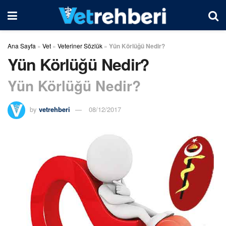
Ana Sayfa
»
Vet
»
Veteriner Sözlük
»
Yün Körlüğü Nedir?
Yün Körlüğü Nedir?
Yün Körlüğü Nedir?
by
vetrehberi
08/12/2017