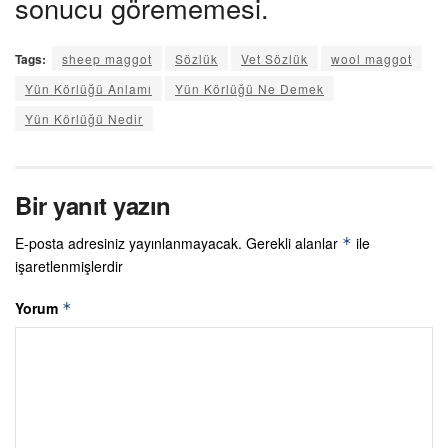
sonucu görememesi.
Tags:
sheep maggot
Sözlük
Vet Sözlük
wool maggot
Yün Körlüğü Anlamı
Yün Körlüğü Ne Demek
Yün Körlüğü Nedir
Bir yanıt yazın
E-posta adresiniz yayınlanmayacak.
Gerekli alanlar
ile
*
işaretlenmişlerdir
Yorum
*