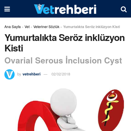
Ana Sayfa
»
Vet
»
Veteriner Sözlük
»
Yumurtalıkta Seröz inklüzyon Kisti
Yumurtalıkta Seröz inklüzyon
Kisti
Ovarial Serous İnclusion Cyst
by
vetrehberi
02/02/2018