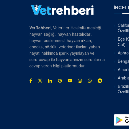
İNCEL
Califo
VetRehberi
, Veteriner Hekimlik mesleği,
Özellik
hayvan sağlığı, hayvan hastalıkları,
Ege Ke
hayvan beslenmesi, hayvan ırkları,
Cat)
ebooks, sözlük, veteriner ilaçlar, yaban
Aphrod
hayatı hakkında içerik yayınlayan ve
soru-cevap ile hayvanlarınızın sorunlarına
Bengal
cevap veren bilgi platformudur.
Americ
Arabia
Brazil
Özellik