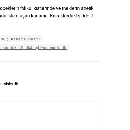
peklerin folikül kistlerinde ve ineklerin atretik
rtalıkta oluşan kanama. Kısraklardaki şiddetli
ikül içi Kanama Anlamı
umurtalıkta Folikül içi Kanama Nedir
enmişlerdir