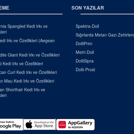
EME
SON YAZILAR
rnia Spangled Kedi Irkı ve
Spektra-Doll
leri
Sığırlarda Metan Gazı Zehirle
di Irkı ve Özellikleri (Aegean
DolliPrim
Metri-Doll
ite Giant Kedi Irkı ve Özellikleri
DolliSipra
 Kedi Irkı ve Özellikleri
Dolli-Prost
an Curl Kedi Irkı ve Özellikleri
n Mau Kedi Irkı ve Özellikleri
ian Shorthair Kedi Irkı ve
leri