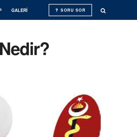
P
GALERI
SORU SOR
 Nedir?