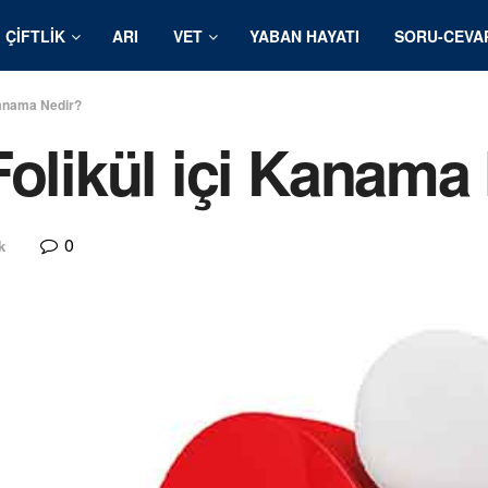
ÇIFTLIK
ARI
VET
YABAN HAYATI
SORU-CEVA
Kanama Nedir?
Folikül içi Kanama
0
k