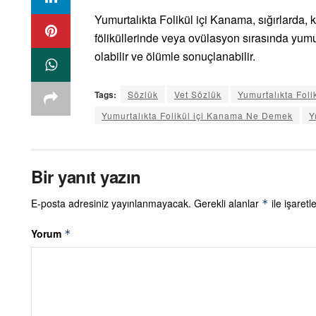
Yumurtalıkta Folikül içi Kanama, sığırlarda, kö
föliküllerinde veya ovülasyon sırasında yumu
olabilir ve ölümle sonuçlanabilir.
Tags:
Sözlük
Vet Sözlük
Yumurtalıkta Fol
Yumurtalıkta Folikül içi Kanama Ne Demek
Y
Bir yanıt yazın
E-posta adresiniz yayınlanmayacak.
Gerekli alanlar
ile işaretl
*
Yorum
*