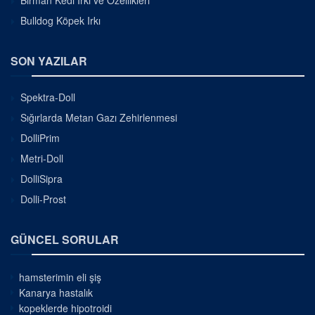
Bulldog Köpek Irkı
SON YAZILAR
Spektra-Doll
Sığırlarda Metan Gazı Zehirlenmesi
DolliPrim
Metri-Doll
DolliSipra
Dolli-Prost
GÜNCEL SORULAR
hamsterimin eli şiş
Kanarya hastalık
kopeklerde hipotroidi