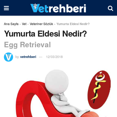
Ana Sayfa
»
Vet
»
Veteriner Sözlük
»
Yumurta Eldesi Nedir?
Yumurta Eldesi Nedir?
Egg Retrieval
by
vetrehberi
12/03/2018