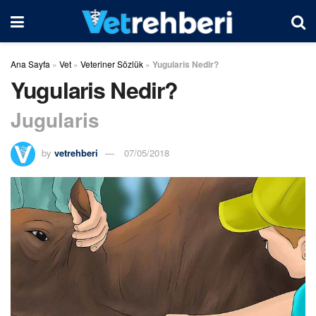
Ana Sayfa
»
Vet
»
Veteriner Sözlük
»
Yugularis Nedir?
Yugularis Nedir?
Jugularis
by
vetrehberi
07/05/2018