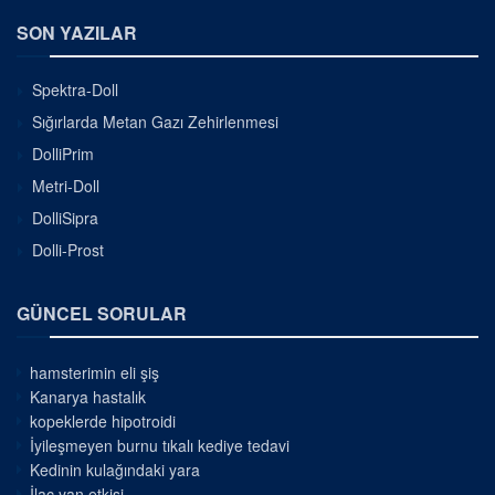
SON YAZILAR
Spektra-Doll
Sığırlarda Metan Gazı Zehirlenmesi
DolliPrim
Metri-Doll
DolliSipra
Dolli-Prost
GÜNCEL SORULAR
hamsterimin eli şiş
Kanarya hastalık
kopeklerde hipotroidi
İyileşmeyen burnu tıkalı kediye tedavi
Kedinin kulağındaki yara
İlaç yan etkisi