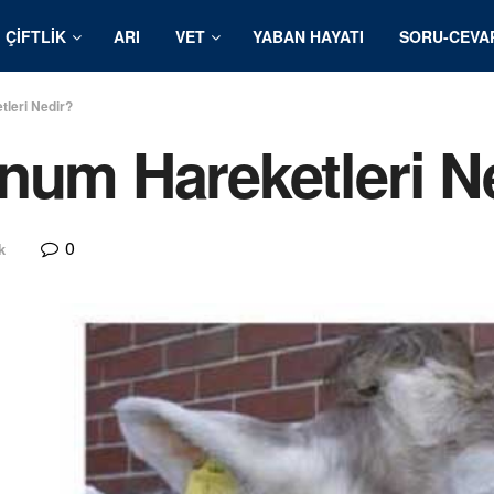
ÇIFTLIK
ARI
VET
YABAN HAYATI
SORU-CEVA
leri Nedir?
num Hareketleri N
0
k