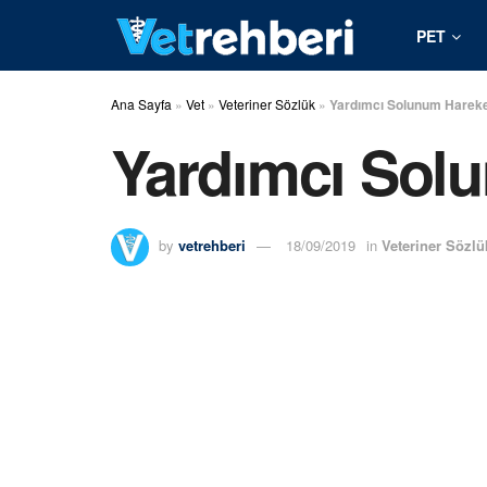
PET
Ana Sayfa
»
Vet
»
Veteriner Sözlük
»
Yardımcı Solunum Hareket
Yardımcı Solu
by
vetrehberi
18/09/2019
in
Veteriner Sözlü