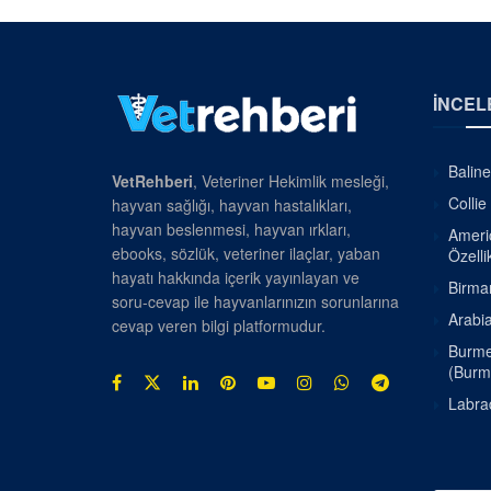
İNCEL
Baline
VetRehberi
, Veteriner Hekimlik mesleği,
Collie
hayvan sağlığı, hayvan hastalıkları,
hayvan beslenmesi, hayvan ırkları,
Americ
ebooks, sözlük, veteriner ilaçlar, yaban
Özellik
hayatı hakkında içerik yayınlayan ve
Birman
soru-cevap ile hayvanlarınızın sorunlarına
Arabia
cevap veren bilgi platformudur.
Burmes
(Burm
Labrad