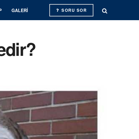
P
GALERI
SORU SOR
edir?