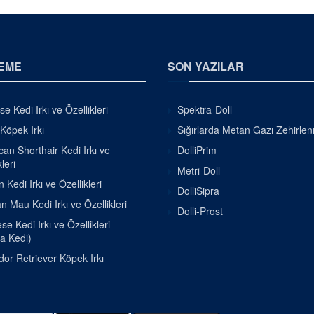
EME
SON YAZILAR
se Kedi Irkı ve Özellikleri
Spektra-Doll
 Köpek Irkı
Sığırlarda Metan Gazı Zehirle
an Shorthair Kedi Irkı ve
DolliPrim
leri
Metri-Doll
 Kedi Irkı ve Özellikleri
DolliSipra
n Mau Kedi Irkı ve Özellikleri
Dolli-Prost
e Kedi Irkı ve Özellikleri
a Kedi)
or Retriever Köpek Irkı