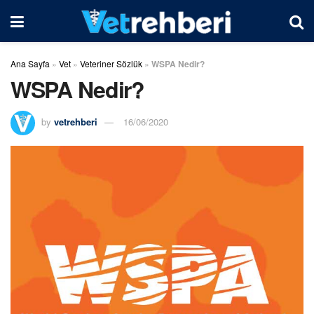
Ana Sayfa
»
Vet
»
Veteriner Sözlük
»
WSPA Nedir?
WSPA Nedir?
by
vetrehberi
16/06/2020