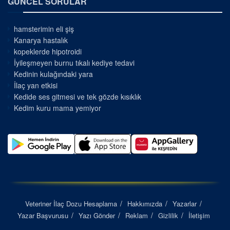
GÜNCEL SORULAR
hamsterimin eli şiş
Kanarya hastalık
kopeklerde hipotroidi
İyileşmeyen burnu tıkalı kediye tedavi
Kedinin kulağındaki yara
İlaç yan etkisi
Kedide ses gitmesi ve tek gözde kısıklık
Kedim kuru mama yemiyor
Veteriner İlaç Dozu Hesaplama
Hakkımızda
Yazarlar
Yazar Başvurusu
Yazı Gönder
Reklam
Gizlilik
İletişim