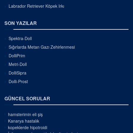
Labrador Retriever Köpek Irkı
SON YAZILAR
Spektra-Doll
Sığırlarda Metan Gazı Zehirlenmesi
DolliPrim
Metri-Doll
DolliSipra
Dolli-Prost
GÜNCEL SORULAR
hamsterimin eli şiş
Kanarya hastalık
kopeklerde hipotroidi