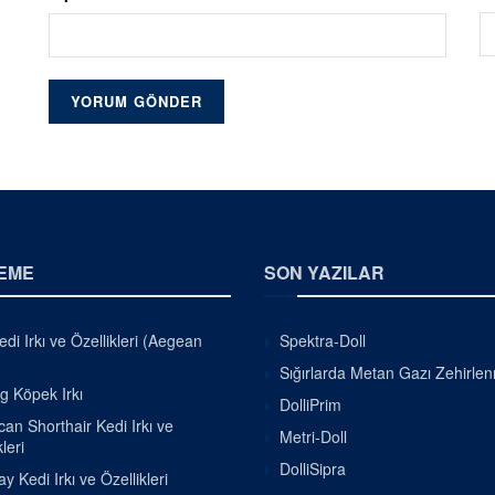
EME
SON YAZILAR
di Irkı ve Özellikleri (Aegean
Spektra-Doll
Sığırlarda Metan Gazı Zehirle
g Köpek Irkı
DolliPrim
an Shorthair Kedi Irkı ve
Metri-Doll
leri
DolliSipra
 Kedi Irkı ve Özellikleri