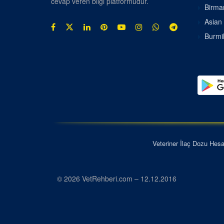
cevap veren bilgi platformudur.
Birman
Asian 
Burmil
Veteriner İlaç Dozu Hes
© 2026 VetRehberi.com – 12.12.2016