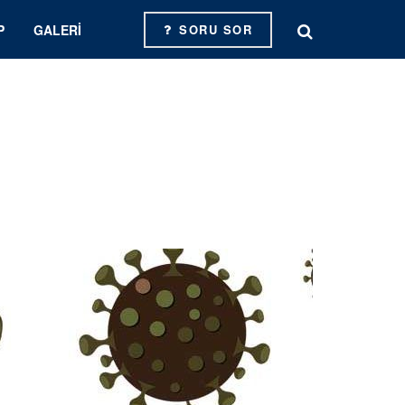
P
GALERI
SORU SOR