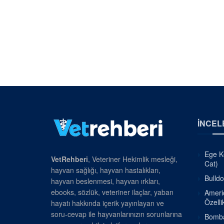
İNCEL
Ege Ke
VetRehberi
, Veteriner Hekimlik mesleği,
Cat)
hayvan sağlığı, hayvan hastalıkları,
Bulldo
hayvan beslenmesi, hayvan ırkları,
ebooks, sözlük, veteriner ilaçlar, yaban
Americ
Özellik
hayatı hakkında içerik yayınlayan ve
soru-cevap ile hayvanlarınızın sorunlarına
Bombay