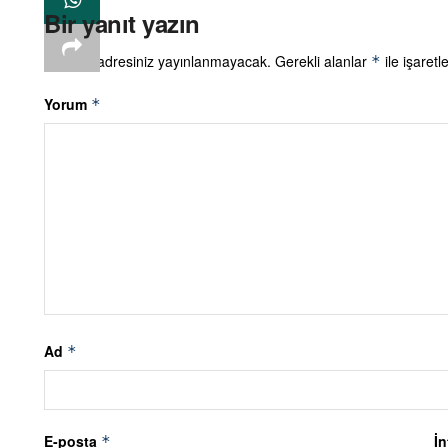
Bir yanıt yazın
E-posta adresiniz yayınlanmayacak.
Gerekli alanlar
ile işaretl
*
Yorum
*
Ad
*
E-posta
İn
*