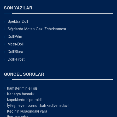
SON YAZILAR
Spektra-Doll
Sığırlarda Metan Gazı Zehirlenmesi
DolliPrim
Metri-Doll
DolliSipra
Dolli-Prost
GÜNCEL SORULAR
hamsterimin eli şiş
Kanarya hastalık
kopeklerde hipotroidi
İyileşmeyen burnu tıkalı kediye tedavi
Kedinin kulağındaki yara
İlaç yan etkisi