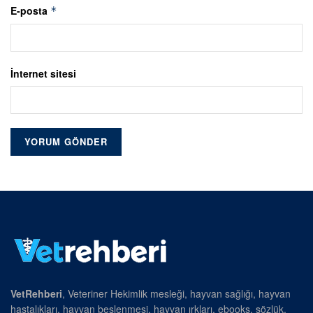
E-posta
*
İnternet sitesi
VetRehberi
, Veteriner Hekimlik mesleği, hayvan sağlığı, hayvan
hastalıkları, hayvan beslenmesi, hayvan ırkları, ebooks, sözlük,