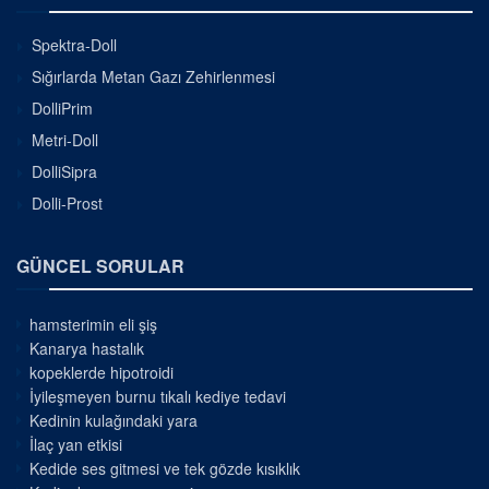
Spektra-Doll
Sığırlarda Metan Gazı Zehirlenmesi
DolliPrim
Metri-Doll
DolliSipra
Dolli-Prost
GÜNCEL SORULAR
hamsterimin eli şiş
Kanarya hastalık
kopeklerde hipotroidi
İyileşmeyen burnu tıkalı kediye tedavi
Kedinin kulağındaki yara
İlaç yan etkisi
Kedide ses gitmesi ve tek gözde kısıklık