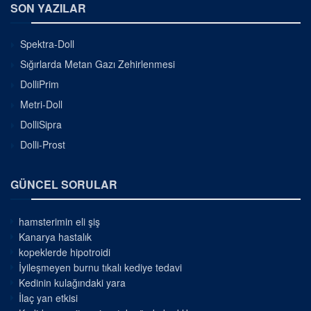
SON YAZILAR
Spektra-Doll
Sığırlarda Metan Gazı Zehirlenmesi
DolliPrim
Metri-Doll
DolliSipra
Dolli-Prost
GÜNCEL SORULAR
hamsterimin eli şiş
Kanarya hastalık
kopeklerde hipotroidi
İyileşmeyen burnu tıkalı kediye tedavi
Kedinin kulağındaki yara
İlaç yan etkisi