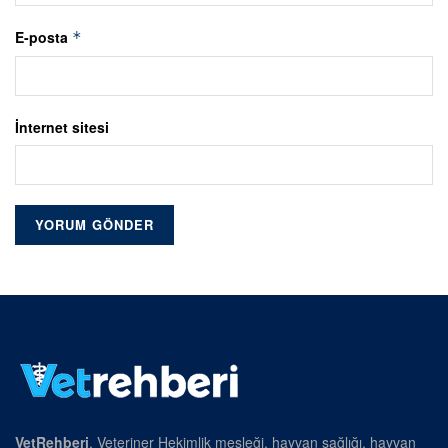
E-posta
*
İnternet sitesi
VetRehberi
, Veteriner Hekimlik mesleği, hayvan sağlığı, hayvan