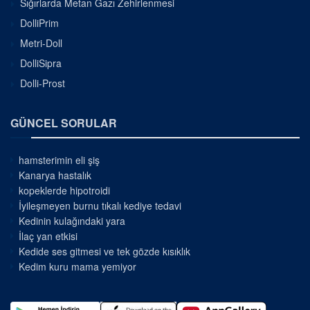
Sığırlarda Metan Gazı Zehirlenmesi
DolliPrim
Metri-Doll
DolliSipra
Dolli-Prost
GÜNCEL SORULAR
hamsterimin eli şiş
Kanarya hastalık
kopeklerde hipotroidi
İyileşmeyen burnu tıkalı kediye tedavi
Kedinin kulağındaki yara
İlaç yan etkisi
Kedide ses gitmesi ve tek gözde kısıklık
Kedim kuru mama yemiyor