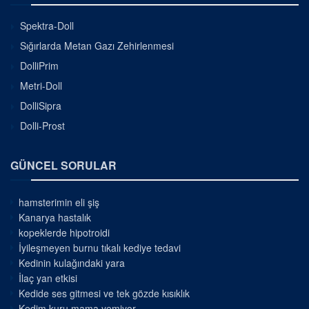
Spektra-Doll
Sığırlarda Metan Gazı Zehirlenmesi
DolliPrim
Metri-Doll
DolliSipra
Dolli-Prost
GÜNCEL SORULAR
hamsterimin eli şiş
Kanarya hastalık
kopeklerde hipotroidi
İyileşmeyen burnu tıkalı kediye tedavi
Kedinin kulağındaki yara
İlaç yan etkisi
Kedide ses gitmesi ve tek gözde kısıklık
Kedim kuru mama yemiyor