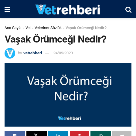
Ana Sayfa
»
Vet
»
Veteriner Sözlük
»
Vaşak Örümceği Nedir?
Vaşak Örümceği Nedir?
by
vetrehberi
24/09/2023