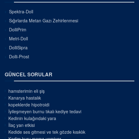
Spektra-Doll
Sığırlarda Metan Gazı Zehirlenmesi
DolliPrim
Metri-Doll
DolliSipra
Dolli-Prost
GÜNCEL SORULAR
hamsterimin eli şiş
Kanarya hastalık
kopeklerde hipotroidi
İyileşmeyen burnu tıkalı kediye tedavi
Kedinin kulağındaki yara
İlaç yan etkisi
Kedide ses gitmesi ve tek gözde kısıklık
Kedim kuru mama yemiyor