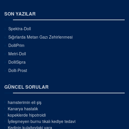
SON YAZILAR
Spektra-Doll
Sığırlarda Metan Gazı Zehirlenmesi
DolliPrim
Metri-Doll
DolliSipra
Dolli-Prost
GÜNCEL SORULAR
hamsterimin eli şiş
Kanarya hastalık
kopeklerde hipotroidi
İyileşmeyen burnu tıkalı kediye tedavi
Kedinin kulağındaki yara