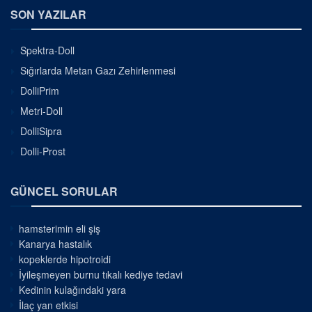
SON YAZILAR
Spektra-Doll
Sığırlarda Metan Gazı Zehirlenmesi
DolliPrim
Metri-Doll
DolliSipra
Dolli-Prost
GÜNCEL SORULAR
hamsterimin eli şiş
Kanarya hastalık
kopeklerde hipotroidi
İyileşmeyen burnu tıkalı kediye tedavi
Kedinin kulağındaki yara
İlaç yan etkisi