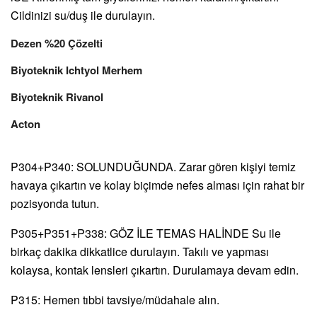
Cildinizi su/duş ile durulayın.
Dezen %20 Çözelti
Biyoteknik Ichtyol Merhem
Biyoteknik Rivanol
Acton
P304+P340: SOLUNDUĞUNDA. Zarar gören kişiyi temiz
havaya çıkartın ve kolay biçimde nefes alması için rahat bir
pozisyonda tutun.
P305+P351+P338: GÖZ İLE TEMAS HALİNDE Su ile
birkaç dakika dikkatlice durulayın. Takılı ve yapması
kolaysa, kontak lensleri çıkartın. Durulamaya devam edin.
P315: Hemen tıbbi tavsiye/müdahale alın.