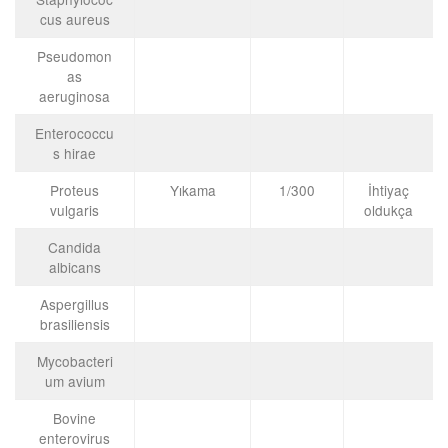
cus aureus
Pseudomon
as
aeruginosa
Enterococcu
s hirae
Proteus
Yıkama
1/300
İhtiyaç
vulgaris
oldukça
Candida
albicans
Aspergillus
brasiliensis
Mycobacteri
um avium
Bovine
enterovirus