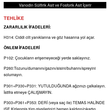
Vanodin Sülfirik Asit ve Fosforik Asit İçerir
TEHLİKE
ZARARLILIK İFADELERİ:
H314: Ciddi cilt yanıklarına ve göz hasarına yol açar.
ÖNLEM İFADELERİ
P102: Çocukların erişemeyeceği yerde saklayınız.
P260:Tozunu/dumanını/gazını/sisini/buharını/spreyini
solumayın.
P301+P330+P331: YUTULDUĞUNDA ağzınızı çalkalayın.
İstifra etmeye ÇALIŞMAYIN.
P303+P361+P353: DERİ (veya saç ile) TEMAS HALİNDE
iSE Kirlenmiş tüm giysilerinizi hemen kaldırın/çıkartın.