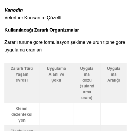
Vanodin
Veteriner Konsantre Çözelti
Kullanılacağı Zararlı Organizmalar
Zararlı türüne göre formülasyon şekline ve ürün tipine göre
uygulama oranları
Zararlı Türü
Uygulama
Uygula
Uygula
Yaşam
Alanı ve
ma
ma
evresi
Şekli
dozu
Aralığı
(suland
ırma
oranı)
Genel
dezenfeksi
yon
Staphylococ