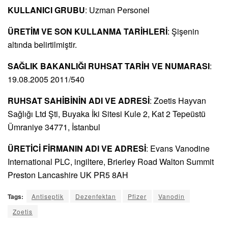
KULLANICI GRUBU
: Uzman Personel
ÜRETİM VE SON KULLANMA TARİHLERİ
: Şişenin
altında belirtilmiştir.
SAĞLIK BAKANLIĞI RUHSAT TARİH VE NUMARASI
:
19.08.2005 2011/540
RUHSAT SAHİBİNİN ADI VE ADRESİ
: Zoetis Hayvan
Sağlığı Ltd Şti, Buyaka İki Sitesi Kule 2, Kat 2 Tepeüstü
Ümraniye 34771, İstanbul
ÜRETİCİ FİRMANIN ADI VE ADRESİ
: Evans Vanodine
International PLC, ingiltere, Brierley Road Walton Summit
Preston Lancashire UK PR5 8AH
Tags:
Antiseptik
Dezenfektan
Pfizer
Vanodin
Zoetis