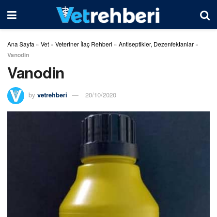
Ana Sayfa
»
Vet
»
Veteriner İlaç Rehberi
»
Antiseptikler, Dezenfektanlar
»
Vanodin
Vanodin
by
vetrehberi
20/10/2020