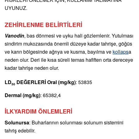
UYUNUZ.
ZEHİRLENME BELİRTİLERİ
Vanodin
, bas dönmesi ve uyku hali gözlemlenir. Yutulması
sindirim mukozasında önemli düzeye kadar tahrişe, göğüs
ve karın bölgesinde ağrıya ve kusma, bayılma ve
kollaps
a
neden olur. Deri ile kısa süreli temas hafiften orta dereceye
kadar tahrişe neden olur.
LD
DEĞERLERİ Oral (mg/kg)
: 53835
50
Dermal (mg/kg)
: 65382,4
İLKYARDIM ÖNLEMLERİ
Solunursa
: Buharlarının solunması solunum sistemini
tahriş edebilir.