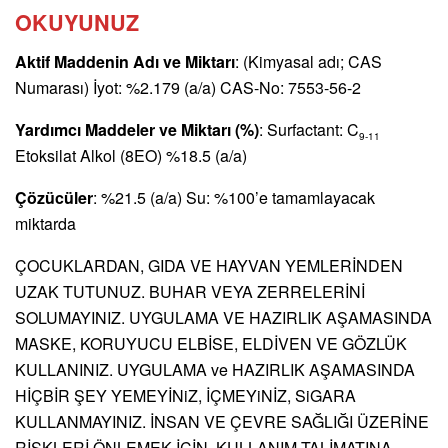
OKUYUNUZ
Aktif Maddenin Adı ve Miktarı
: (Kimyasal adı; CAS
Numarası) İyot: %2.179 (a/a) CAS-No: 7553-56-2
Yardımcı Maddeler ve Miktarı (%)
: Surfactant: C
9-11
Etoksilat Alkol (8EO) %18.5 (a/a)
Çözücüler
: %21.5 (a/a) Su: %100’e tamamlayacak
miktarda
ÇOCUKLARDAN, GIDA VE HAYVAN YEMLERİNDEN
UZAK TUTUNUZ. BUHAR VEYA ZERRELERİNİ
SOLUMAYINIZ. UYGULAMA VE HAZIRLIK AŞAMASINDA
MASKE, KORUYUCU ELBİSE, ELDİVEN VE GÖZLÜK
KULLANINIZ. UYGULAMA ve HAZIRLIK AŞAMASINDA
HİÇBİR ŞEY YEMEYİNiZ, İÇMEYiNİZ, SiGARA
KULLANMAYINIZ. İNSAN VE ÇEVRE SAĞLIĞI ÜZERİNE
RİSKLERİ ÖNLEMEK İÇİN, KULLANIM TALİMATINA