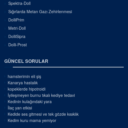
Spektra-Doll
Sığırlarda Metan Gazı Zehirlenmesi
DolliPrim
Metri-Doll
DolliSipra
Dolli-Prost
GÜNCEL SORULAR
hamsterimin eli şiş
Kanarya hastalık
kopeklerde hipotroidi
İyileşmeyen burnu tıkalı kediye tedavi
Kedinin kulağındaki yara
İlaç yan etkisi
Kedide ses gitmesi ve tek gözde kısıklık
Kedim kuru mama yemiyor