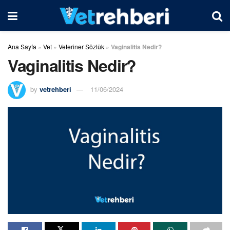
Ana Sayfa
»
Vet
»
Veteriner Sözlük
»
Vaginalitis Nedir?
Vaginalitis Nedir?
by
vetrehberi
11/06/2024