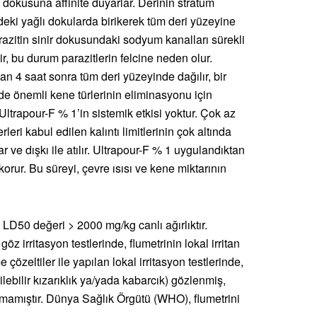
ağ dokusuna affinite duyarlar. Derinin stratum
eki yağlı dokularda birikerek tüm deri yüzeyine
arazitin sinir dokusundaki sodyum kanalları sürekli
lir, bu durum parazitlerin felcine neden olur.
n 4 saat sonra tüm deri yüzeyinde dağılır, bir
de önemli kene türlerinin eliminasyonu için
Ultrapour-F % 1’in sistemik etkisi yoktur. Çok az
eri kabul edilen kalıntı limitlerinin çok altında
ar ve dışkı ile atılır. Ultrapour-F % 1 uygulandıktan
korur. Bu süreyi, çevre ısısı ve kene miktarının
 LD50 değeri > 2000 mg/kg canlı ağırlıktır.
 irritasyon testlerinde, flumetrinin lokal irritan
çözeltiler ile yapılan lokal irritasyon testlerinde,
dilebilir kızarıklık ya/yada kabarcık) gözlenmiş,
amıştır. Dünya Sağlık Örgütü (WHO), flumetrini
.