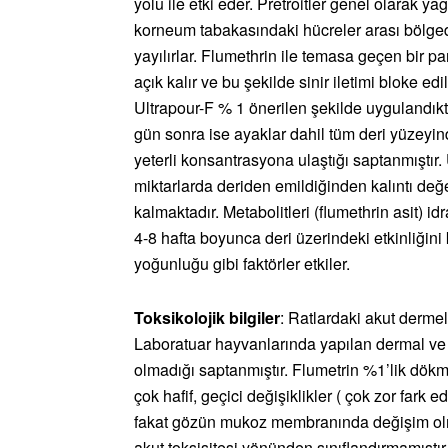
yolu ile etki eder. Pretroitler genel olarak y
korneum tabakasındaki hücreler arası bölged
yayılırlar. Flumethrin ile temasa geçen bir p
açık kalır ve bu şekilde sinir iletimi bloke edi
Ultrapour-F % 1 önerilen şekilde uygulandıkta
gün sonra ise ayaklar dahil tüm deri yüzeyin
yeterli konsantrasyona ulaştığı saptanmıştır. 
miktarlarda deriden emildiğinden kalıntı değerl
kalmaktadır. Metabolitleri (flumethrin asit) idr
4-8 hafta boyunca deri üzerindeki etkinliğini 
yoğunluğu gibi faktörler etkiler.
Toksikolojik bilgiler
: Ratlardaki akut dermel
Laboratuar hayvanlarında yapılan dermal ve göz
olmadığı saptanmıştır. Flumetrin %1’lik dökme 
çok hafif, geçici değişiklikler ( çok zor fark e
fakat gözün mukoz membranında değişim olm
akut toksisitesi yönünden sınıflandırmamıştır