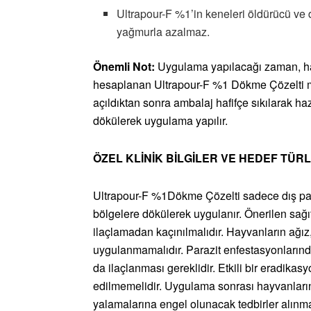
Ultrapour-F %1’in keneleri öldürücü ve d
yağmurla azalmaz.
Önemli Not:
Uygulama yapılacağı zaman, hay
hesaplanan Ultrapour-F %1 Dökme Çözelti mi
açıldıktan sonra ambalaj hafifçe sıkılarak h
dökülerek uygulama yapılır.
ÖZEL KLİNİK BİLGİLER VE HEDEF TÜR
Ultrapour-F %1Dökme Çözelti sadece dış paraz
bölgelere dökülerek uygulanır. Önerilen sağıt
ilaçlamadan kaçınılmalıdır. Hayvanların ağız,
uygulanmamalıdır. Parazit enfestasyonlarınd
da ilaçlanması gereklidir. Etkili bir eradika
edilmemelidir. Uygulama sonrası hayvanların 
yalamalarına engel olunacak tedbirler alınma