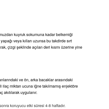
u omuzdan kuyruk sokumuna kadar belkemiği
n yapağı veya kılları uzunsa bu takdirde sırt
arak, çizgi şeklinde açılan deri kısmı üzerine yine
anlarındaki ve ön, arka bacaklar arasındaki
li ilaç miktarı ucuna iğne takılmamış enjektöre
 akıtılarak uygulanır.
sonra koruyucu etki süresi 4-8 haftadır.