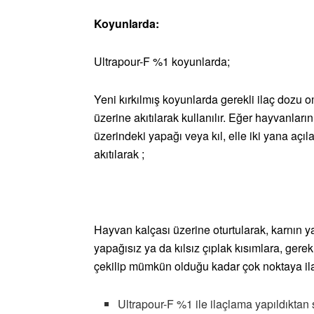
Koyunlarda:
Ultrapour-F %1 koyunlarda;
Yeni kırkılmış koyunlarda gerekli ilaç doz
üzerine akıtılarak kullanılır. Eğer hayvanları
üzerindeki yapağı veya kıl, elle iki yana açıl
akıtılarak ;
Hayvan kalçası üzerine oturtularak, karnın y
yapağısız ya da kılsız çıplak kısımlara, gerek
çekilip mümkün olduğu kadar çok noktaya ilaç
Ultrapour-F %1 ile ilaçlama yapıldıktan 