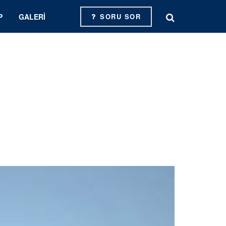
P
GALERI
SORU SOR