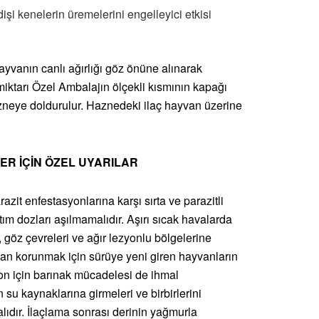
işi kenelerin üremelerini engelleyici etkisi
vanın canlı ağırlığı göz önüne alınarak
ktarı Özel Ambalajın ölçekli kısmının kapağı
azneye doldurulur. Haznedeki ilaç hayvan üzerine
LER İÇİN ÖZEL UYARILAR
it enfestasyonlarına karşı sırta ve parazitli
ım dozları aşılmamalıdır. Aşırı sıcak havalarda
 göz çevreleri ve ağır lezyonlu bölgelerine
an korunmak için sürüye yeni giren hayvanların
syon için barınak mücadelesi de ihmal
su kaynaklarına girmeleri ve birbirlerini
lıdır. İlaçlama sonrası derinin yağmurla