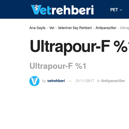
PET
Ana Sayfa
»
Vet
»
Veteriner İlaç Rehberi
»
Antiparazitler
»
Ultra
Ultrapour-F %
Ultrapour-F %1
by
vetrehberi
21/11/2017
in
Antiparazitler