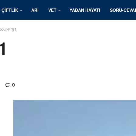
ÇIFTLIK
ARI
VET
YABAN HAYATI
SORU-CEVA
pour-F %1
1
0