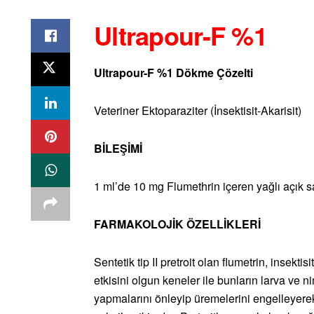
Ultrapour-F %1
Ultrapour-F %1
Dökme Çözelti
Veteriner Ektoparaziter (İnsektisit-Akarisit)
BİLEŞİMİ
1 ml’de 10 mg Flumethrin içeren yağlı açık sar
FARMAKOLOJİK ÖZELLİKLERİ
Sentetik tip II pretroit olan flumetrin, insektis
etkisini olgun keneler ile bunların larva ve n
yapmalarını önleyip üremelerini engelleyerek 