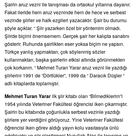
Şairin aruz vezni ile tanışması da ortaokul yıllarına dayanır.
Fakat ileride hem aruz vezninde hem de hece ve serbest
vezinde şiirler ve halk ezgileri yazacaktır. Şair bu durumu
şöyle açıklar. “ Şiir yazarken özel bir yöntemim olmadı.
Şiirde biçimi önemsemem. Gerçek şair her kalıpta sanatını
gösterir. Ruhunda şairlikten eser yoksa biçim ne yapsın.
Türkçe yanlış yapmaktan, çok söylenmiş sözler
kullanmaktan, başka şairlerin etkisi altında görünmekten
çok korkarım. “ Mehmet Turan Yarar aruz vezni ile yazdığı
şiirlerini 1991 de “Dörtlükler”, 1999 da “ Daracık Düşler “
adlı kitaplarda toplamıştır.
Mehmet Turan Yarar
ilk şiir kitabı olan “Bilmediklerim”i
1954 yılında Veteriner Fakültesi öğrencisi iken çıkarmıştır.
Şairin bu kitabında çoğunlukla serbest vezinle yazdığı
şiirlere yer verdiğini görüyoruz. Yine Veteriner Fakültesi
öğrencisi iken görev aldığı yayın kolu vasıtasıyla ünlü
edebiyatçı ve şiir eleştirmeni Nurullah Ataç ile tanışmış ve