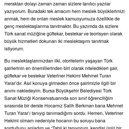
meraktan dolayı zaman zaman sizlere tanıtıcı yazılar
yazıyorum. Buradaki tek amacım hem meslek büyüklerimizi
anmak, hem de onları meslek kamuoyumuza özellikle de
genç meslektaşlarıma tanıtmaktır. Bu yazımda da sizlere
Türk sanat müziğine güftekar, bestekar ve teorisyen olarak
büyük hizmetleri dokunan iki meslektaşımı tanıtmak
istiyorum.
Bu meslektaşlarımızdan ilki, otoritelerin yaşayan Türk
şairlerinin en önemlilerinden biri olarak niteledikleri şair,
güftekar ve bestekar Veteriner Hekimi Mehmet Turan
Yarar’dır. Asıl konuya girmeden önce şairimizle ilgili bir
anımı nakledeyim. Bursa Büyükşehir Belediyesi Türk
Sanat Müziği Konservatuarında son sınıf öğrenciliğim
sırasında bir derste Hocamız Salih Berkman bana Mehmet
Turan Yarar’ı tanıyıp tanımadığımı sordu. Hemen, Veteriner
Hekimi olmam nedeniyle hocanın bu soruyu bana
sorduğunu anladım ve “Tabii ki tanıyorum, kendisi ünlü bir