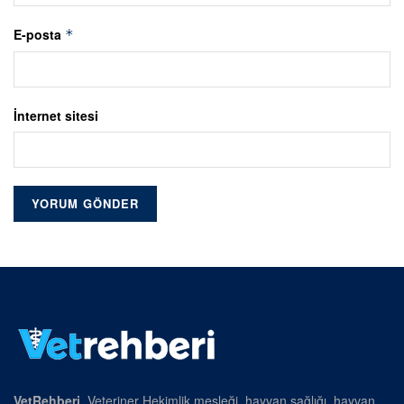
E-posta
*
İnternet sitesi
VetRehberi
, Veteriner Hekimlik mesleği, hayvan sağlığı, hayvan