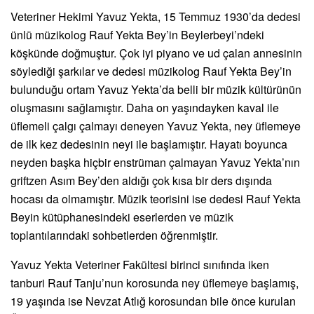
Veteriner Hekimi Yavuz Yekta, 15 Temmuz 1930’da dedesi
ünlü müzikolog Rauf Yekta Bey’in Beylerbeyi’ndeki
köşkünde doğmuştur. Çok iyi piyano ve ud çalan annesinin
söylediği şarkılar ve dedesi müzikolog Rauf Yekta Bey’in
bulunduğu ortam Yavuz Yekta’da belli bir müzik kültürünün
oluşmasını sağlamıştır. Daha on yaşındayken kaval ile
üflemeli çalgı çalmayı deneyen Yavuz Yekta, ney üflemeye
de ilk kez dedesinin neyi ile başlamıştır. Hayatı boyunca
neyden başka hiçbir enstrüman çalmayan Yavuz Yekta’nın
griftzen Asım Bey’den aldığı çok kısa bir ders dışında
hocası da olmamıştır. Müzik teorisini ise dedesi Rauf Yekta
Beyin kütüphanesindeki eserlerden ve müzik
toplantılarındaki sohbetlerden öğrenmiştir.
Yavuz Yekta Veteriner Fakültesi birinci sınıfında iken
tanburi Rauf Tanju’nun korosunda ney üflemeye başlamış,
19 yaşında ise Nevzat Atlığ korosundan bile önce kurulan