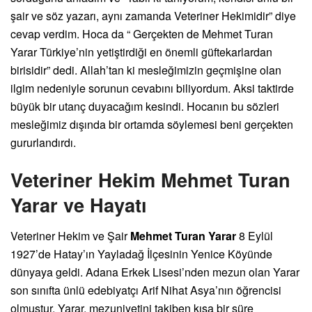
şair ve söz yazarı, aynı zamanda Veteriner Hekimidir” diye
cevap verdim. Hoca da “ Gerçekten de Mehmet Turan
Yarar Türkiye’nin yetiştirdiği en önemli güftekarlardan
birisidir” dedi. Allah’tan ki mesleğimizin geçmişine olan
ilgim nedeniyle sorunun cevabını biliyordum. Aksi taktirde
büyük bir utanç duyacağım kesindi. Hocanın bu sözleri
mesleğimiz dışında bir ortamda söylemesi beni gerçekten
gururlandırdı.
Veteriner Hekim Mehmet Turan
Yarar ve Hayatı
Veteriner Hekim ve Şair
Mehmet Turan Yarar
8 Eylül
1927’de Hatay’ın Yayladağ İlçesinin Yenice Köyünde
dünyaya geldi. Adana Erkek Lisesi’nden mezun olan Yarar
son sınıfta ünlü edebiyatçı Arif Nihat Asya’nın öğrencisi
olmuştur. Yarar, mezuniyetini takiben kısa bir süre