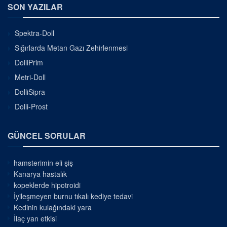
SON YAZILAR
Spektra-Doll
Sığırlarda Metan Gazı Zehirlenmesi
DolliPrim
Metri-Doll
DolliSipra
Dolli-Prost
GÜNCEL SORULAR
hamsterimin eli şiş
Kanarya hastalık
kopeklerde hipotroidi
İyileşmeyen burnu tıkalı kediye tedavi
Kedinin kulağındaki yara
İlaç yan etkisi