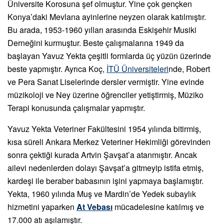
Üniversite Korosuna şef olmuştur. Yine çok gençken
Konya’daki Mevlana ayinlerine neyzen olarak katılmıştır.
Bu arada, 1953-1960 yılları arasında Eskişehir Musiki
Derneğini kurmuştur. Beste çalışmalarına 1949 da
başlayan Yavuz Yekta çeşitli formlarda üç yüzün üzerinde
beste yapmıştır. Ayrıca Koç,
İTÜ Üniversiteleri
nde, Robert
ve Pera Sanat Liselerinde dersler vermiştir. Yine evinde
müzikoloji ve Ney üzerine öğrenciler yetiştirmiş, Müziko
Terapi konusunda çalışmalar yapmıştır.
Yavuz Yekta Veteriner Fakültesini 1954 yılında bitirmiş,
kısa süreli Ankara Merkez Veteriner Hekimliği görevinden
sonra çektiği kurada Artvin Şavşat’a atanmıştır. Ancak
ailevi nedenlerden dolayı Şavşat’a gitmeyip istifa etmiş,
kardeşi ile beraber babasının işini yapmaya başlamıştır.
Yekta, 1960 yılında Muş ve Mardin’de Yedek subaylık
hizmetini yaparken
At Vebası
mücadelesine katılmış ve
17.000 atı aşılamıştır.