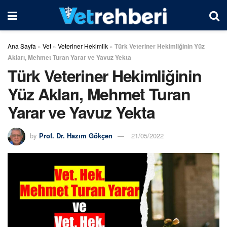
Ana Sayfa
»
Vet
»
Veteriner Hekimlik
»
Türk Veteriner Hekimliğinin Yüz
Akları, Mehmet Turan Yarar ve Yavuz Yekta
Türk Veteriner Hekimliğinin
Yüz Akları, Mehmet Turan
Yarar ve Yavuz Yekta
by
Prof. Dr. Hazım Gökçen
21/05/2022