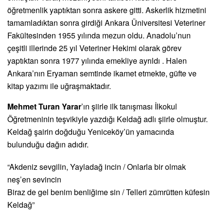
öğretmenlik yaptıktan sonra askere gitti. Askerlik hizmetini
tamamladıktan sonra girdiği Ankara Üniversitesi Veteriner
Fakültesinden 1955 yılında mezun oldu. Anadolu’nun
çeşitli illerinde 25 yıl Veteriner Hekimi olarak görev
yaptıktan sonra 1977 yılında emekliye ayrıldı . Halen
Ankara’nın Eryaman semtinde ikamet etmekte, güfte ve
kitap yazımı ile uğraşmaktadır.
Mehmet Turan Yarar
’ın şiirle ilk tanışması İlkokul
Öğretmeninin teşvikiyle yazdığı Keldağ adlı şiirle olmuştur.
Keldağ şairin doğduğu Yeniceköy’ün yamacında
bulunduğu dağın adıdır.
“Akdeniz sevgilin, Yayladağ incin / Onlarla bir olmak
neş’en sevincin
Biraz de gel benim benliğime sin / Telleri zümrütten küfesin
Keldağ”