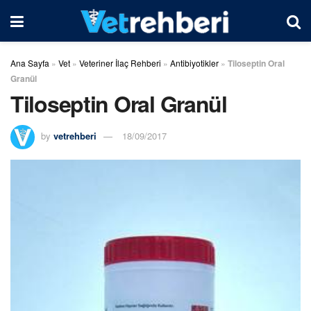
Ana Sayfa
»
Vet
»
Veteriner İlaç Rehberi
»
Antibiyotikler
»
Tiloseptin Oral
Granül
Tiloseptin Oral Granül
by
vetrehberi
18/09/2017