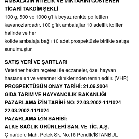
AMBALAJIN NİTELİK VE MİKTARINI GÖSTEREN
TİCARİ TAKDİM ŞEKLİ
100 g, 500 ve 1000 g’lık beyaz renkte polietilen
kavanozlardadır. 100 g’lık ambalajlar 10 adetlik koliler
halinde ve her
kolide ambalaja bağlı 10 adet prospektüsle birlikte satışa
sunulmuştur.
SATIŞ YERİ VE ŞARTLARI
Veteriner hekim reçetesi ile eczaneler, özel hayvan
hastaneleri ve veteriner kliniklerinden temin edilir. (VHR)
PROSPEKTÜSÜN ONAY TARİHİ: 21.09.2004
GIDA TARIM VE HAYVANCILIK BAKANLIĞI
PAZARLAMA İZİN TARİHİ-NO: 22.03.2002-11/1024
22.03.2002-11/1024
PAZARLAMA İZİN SAHİBİ:
ALKE SAĞLIK ÜRÜNLERİ SAN. VE TİC. A.Ş.
Çınardere Mah. Petek Sk. No:18 Pendik/İSTANBUL