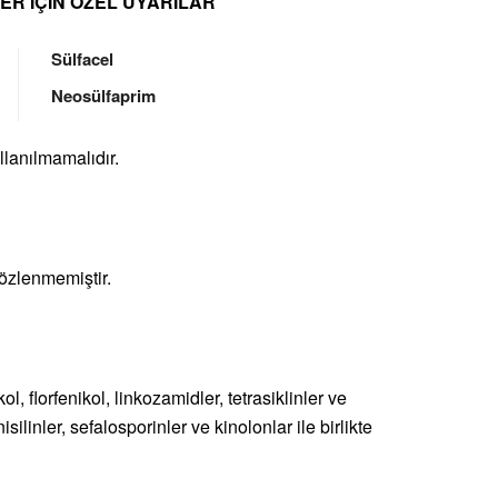
LER İÇİN ÖZEL UYARILAR
Sülfacel
Neosülfaprim
lanılmamalıdır.
gözlenmemiştir.
, florfenikol, linkozamidler, tetrasiklinler ve
isilinler, sefalosporinler ve kinolonlar ile birlikte