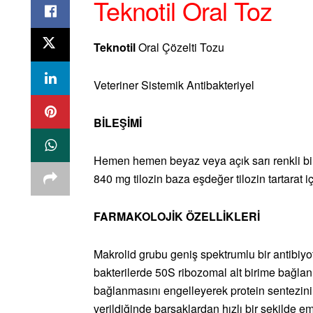
Teknotil Oral Toz
Teknotil
Oral Çözelti Tozu
Veteriner Sistemik Antibakteriyel
BİLEŞİMİ
Hemen hemen beyaz veya açık sarı renkli bir 
840 mg tilozin baza eşdeğer tilozin tartarat iç
FARMAKOLOJİK ÖZELLİKLERİ
Makrolid grubu geniş spektrumlu bir antibiyotik
bakterilerde 50S ribozomal alt birime bağla
bağlanmasını engelleyerek protein sentezinin 
verildiğinde barsaklardan hızlı bir şekilde 