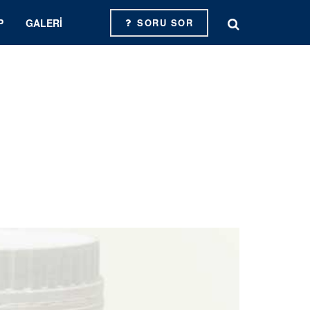
P
GALERI
SORU SOR