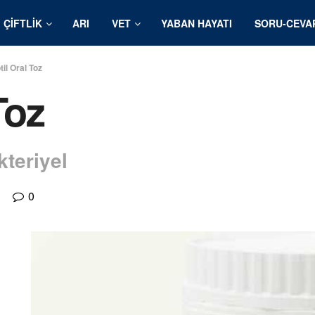
ÇIFTLIK
ARI
VET
YABAN HAYATI
SORU-CEVA
il Oral Toz
Toz
kteriyel
0