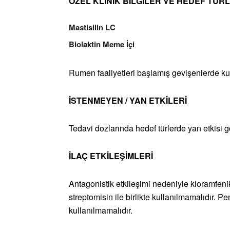
ÖZEL KLİNİK BİLGİLER VE HEDEF TÜR
Mastisilin LC
Biolaktin Meme İçi
Rumen faaliyetleri başlamış gevişenlerde kul
İSTENMEYEN / YAN ETKİLERİ
Tedavi dozlarında hedef türlerde yan etkisi 
İLAÇ ETKİLEŞİMLERİ
Antagonistik etkileşimi nedeniyle kloramfenikol
streptomisin ile birlikte kullanılmamalıdır. Pen
kullanılmamalıdır.