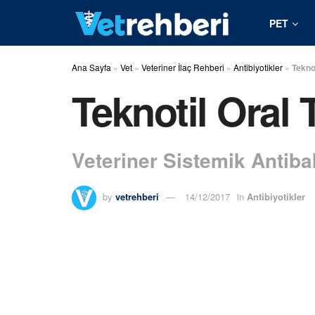
PET
Ana Sayfa
»
Vet
»
Veteriner İlaç Rehberi
»
Antibiyotikler
»
Teknot
Teknotil Oral 
Veteriner Sistemik Antiba
by
vetrehberi
14/12/2017
in
Antibiyotikler