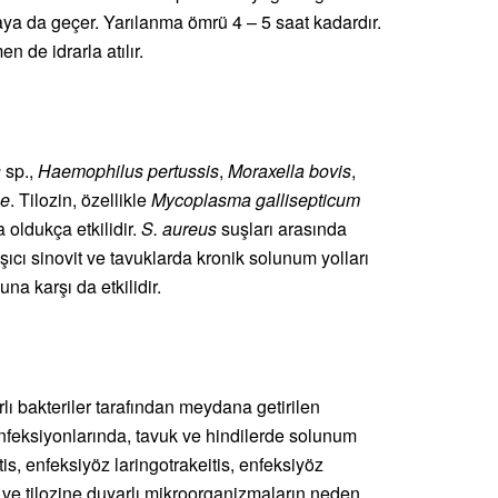
taya da geçer. Yarılanma ömrü 4 – 5 saat kadardır.
 de idrarla atılır.
s
sp.,
Haemophilus pertussis
,
Moraxella bovis
,
ae
. Tilozin, özellikle
Mycoplasma gallisepticum
 oldukça etkilidir.
S. aureus
suşları arasında
laşıcı sinovit ve tavuklarda kronik solunum yolları
na karşı da etkilidir.
lı bakteriler tarafından meydana getirilen
nfeksiyonlarında, tavuk ve hindilerde solunum
is, enfeksiyöz laringotrakeitis, enfeksiyöz
 ve tilozine duyarlı mikroorganizmaların neden