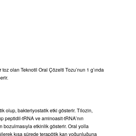
toz olan Teknotil Oral Çözelti Tozu’nun 1 g’ında
erir.
 olup, bakteriyostatik etki gösterir. Tilozin,
nıp peptidil-tRNA ve aminoasit-tRNA’nın
bozulmasıyla etkinlik gösterir. Oral yolla
emilerek kısa sürede terapötik kan yoğunluğuna