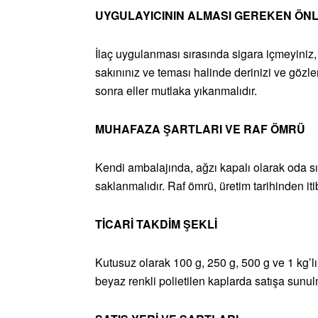
UYGULAYICININ ALMASI GEREKEN ÖN
İlaç uygulanması sırasında sigara içmeyini
sakınınız ve teması halinde derinizi ve gözler
sonra eller mutlaka yıkanmalıdır.
MUHAFAZA ŞARTLARI VE RAF ÖMRÜ
Kendi ambalajında, ağzı kapalı olarak oda sı
saklanmalıdır. Raf ömrü, üretim tarihinden itib
TİCARİ TAKDİM ŞEKLİ
Kutusuz olarak 100 g, 250 g, 500 g ve 1 kg’lık
beyaz renkli polietilen kaplarda satışa sunul