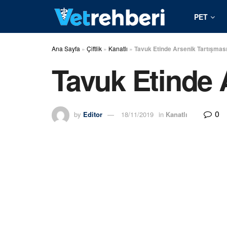
PET
Ana Sayfa
»
Çiftlik
»
Kanatlı
»
Tavuk Etinde Arsenik Tartışmas
Tavuk Etinde 
0
by
Editor
18/11/2019
in
Kanatlı