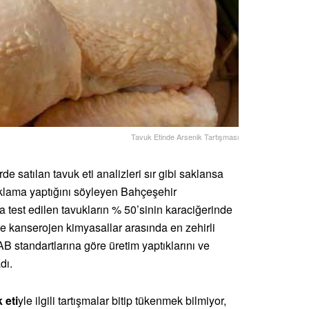
Tavuk Etinde Arsenik Tartışması
rde satılan tavuk eti analizleri sır gibi saklansa
ıklama yaptığını söyleyen Bahçeşehir
a test edilen tavukların % 50’sinin karaciğerinde
 kanserojen kimyasallar arasında en zehirli
n AB standartlarına göre üretim yaptıklarını ve
dı.
 eti
yle ilgili tartışmalar bitip tükenmek bilmiyor,