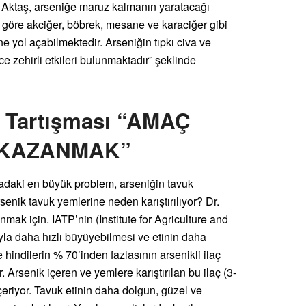
. Aktaş, arseniğe maruz kalmanın yaratacağı
a göre akciğer, böbrek, mesane ve karaciğer gibi
ne yol açabilmektedir. Arseniğin tıpkı civa ve
e zehirli etkileri bulunmaktadır” şeklinde
k Tartışması “AMAÇ
 KAZANMAK”
radaki en büyük problem, arseniğin tavuk
rsenik tavuk yemlerine neden karıştırılıyor? Dr.
nmak için. IATP’nin (Institute for Agriculture and
la daha hızlı büyüyebilmesi ve etinin daha
e hindilerin % 70’inden fazlasının arsenikli ilaç
r. Arsenik içeren ve yemlere karıştırılan bu ilaç (3-
içeriyor. Tavuk etinin daha dolgun, güzel ve