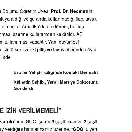
kni Bölümü Öğretim Üyesi
Prof. Dr. Necmettin
skıya aldığı ve şu anda kullanmadığı ilaç, tavuk
 olmuştur. Amerika’da bir dönem, bu ilaç
unması üzerine kullanımdan kaldırıldı. AB
in kullanılması yasaktır. Yani büyümeyi
 için ülkemizdeki piliç ve tavuk etlerinde böyle
klinde.
Broiler Yetiştiriciliğinde Kontakt Dermatit
Kâinatin Sahibi, Yaralı Martıya Doktorunu
Gönderdi
E İZİN VERİLMEMELİ”
Kurulu
’nun, GDO içeren 6 çeşit mısır ve 2 çeşit
 verdiğini hatırlatmamız üzerine, “
GDO
’lu yem