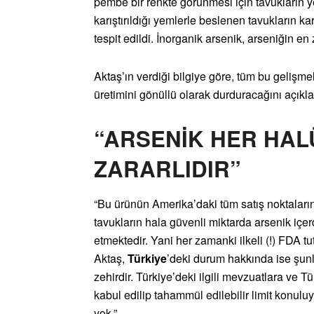
pembe bir renkte görünmesi için tavukların ye
karıştırıldığı yemlerle beslenen tavukların 
tespit edildi. İnorganik arsenik, arseniğin en 
Aktaş’ın verdiği bilgiye göre, tüm bu gelişmel
üretimini gönüllü olarak durduracağını açıkla
“ARSENİK HER HAL
ZARARLIDIR”
“Bu ürünün Amerika’daki tüm satış noktalar
tavukların hala güvenli miktarda arsenik içe
etmektedir. Yani her zamanki ilkeli (!) FDA
Aktaş,
Türkiye
’deki durum hakkında ise şunla
zehirdir. Türkiye’deki ilgili mevzuatlara ve
kabul edilip tahammül edilebilir limit konulu
yok.”