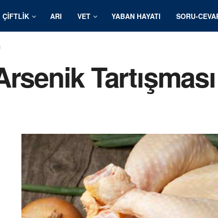
ÇIFTLIK
ARI
VET
YABAN HAYATI
SORU-CEVA
ı
Arsenik Tartışması