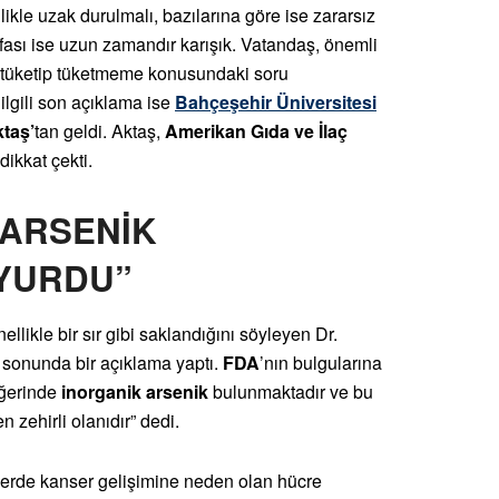
nlikle uzak durulmalı, bazılarına göre ise zararsız
kafası ise uzun zamandır karışık. Vatandaş, önemli
ni tüketip tüketmeme konusundaki soru
 ilgili son açıklama ise
Bahçeşehir Üniversitesi
ktaş’
tan geldi. Aktaş,
Amerikan Gıda ve İlaç
dikkat çekti.
 ARSENİK
YURDU”
ellikle bir sır gibi saklandığını söyleyen Dr.
 sonunda bir açıklama yaptı.
FDA
’nın bulgularına
iğerinde
inorganik arsenik
bulunmaktadır ve bu
n zehirli olanıdır” dedi.
nlerde kanser gelişimine neden olan hücre