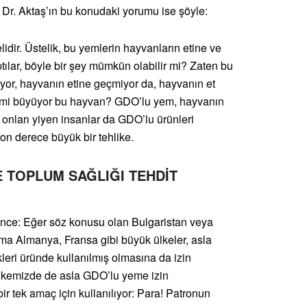
n Dr. Aktaş’ın bu konudaki yorumu ise şöyle:
idir. Üstelik, bu yemlerin hayvanların etine ve
ılar, böyle bir şey mümkün olabilir mi? Zaten bu
yor, hayvanın etine geçmiyor da, hayvanın et
nde mi büyüyor bu hayvan? GDO’lu yem, hayvanın
e onları yiyen insanlar da GDO’lu ürünleri
son derece büyük bir tehlike.
E TOPLUM SAĞLIĞI TEHDİT
ince: Eğer söz konusu olan Bulgaristan veya
ama Almanya, Fransa gibi büyük ülkeler, asla
kleri üründe kullanılmış olmasına da izin
 ülkemizde de asla GDO’lu yeme izin
r tek amaç için kullanılıyor: Para! Patronun