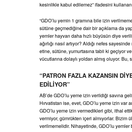
kesinlikle kabul edilemez” ifadesini kullana
“GDO’lu yemin 1 gramına bile izin verilmemel
sütüne geçmediğine dair bir açıklama da yapt
yemler hayvan daha hızlı büyüsün diye verili
ağırlığı nasıl artıyor? Aldığı nefes sayesi
etine, sütüne, yumurtasına tabii ki geçiyor v
vücutlarına dolaylı yoldan almış oluyor. Bu, 
“PATRON FAZLA KAZANSIN DİY
EDİLİYOR”
AB’de GDO’lu yeme izin verildiği savına gel
Hırvatistan ise, evet, GDO’lu yeme izin var 
GDO’lu yeme izin vermedikleri gibi, ithal etti
vermiyor, gümrükten içeri almıyorlar. Bizim
verilmemelidir. Nihayetinde, GDO’lu yemler bi