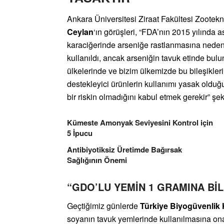
Ankara Üniversitesi Ziraat Fakültesi Zoote
Ceylan
‘ın görüşleri, “FDA’nın 2015 yılında a
karaciğerinde arseniğe rastlanmasına neden
kullanıldı, ancak arseniğin tavuk etinde bul
ülkelerinde ve bizim ülkemizde bu bileşikler
destekleyici ürünlerin kullanımı yasak olduğu
bir riskin olmadığını kabul etmek gerekir” şe
Kümeste Amonyak Seviyesini Kontrol için
5 İpucu
Antibiyotiksiz Üretimde Bağırsak
Sağlığının Önemi
“GDO’LU YEMİN 1 GRAMINA BİL
Geçtiğimiz günlerde
Türkiye Biyogüvenlik 
soyanın tavuk yemlerinde kullanılmasına onay