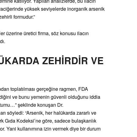
mine katılıyor. Yapılan analizlerde, bu ilacın
karaciğerinde yüksek seviyelerde inorganik arsenik
zehirli formudur.”
er üzerine üretici firma, söz konusu ilacın
dı.
ÜKARDA ZEHİRDİR VE
ından toplatılması gerçeğine ragmen, FDA
rdiğini ve bunu yemenin güvenli olduğunu iddia
 tutumu…” şeklinde konuşan Dr.
rı söyledi: “Arsenik, her halükarda zararlı ve
 Türk Gıda Kodeksi’ne göre, sadece bulaşkanlık
yor. Yani kullanımına izin vermek diye bir durum