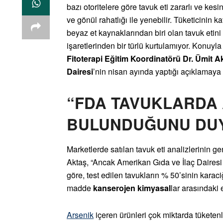
bazı otoritelere göre tavuk eti zararlı ve kesi
ve gönül rahatlığı ile yenebilir. Tüketicinin 
beyaz et kaynaklarından biri olan tavuk eti
işaretlerinden bir türlü kurtulamıyor. Konuyla
Fitoterapi Eğitim Koordinatörü Dr. Ümit A
Dairesi
’nin nisan ayında yaptığı açıklamaya 
“FDA TAVUKLARDA
BULUNDUĞUNU DU
Marketlerde satılan tavuk eti analizlerinin gen
Aktaş, “Ancak Amerikan Gıda ve İlaç Dairesi
göre, test edilen tavukların % 50’sinin karac
madde
kanserojen kimyasal
lar arasındaki e
Arsenik
içeren ürünleri çok miktarda tükete