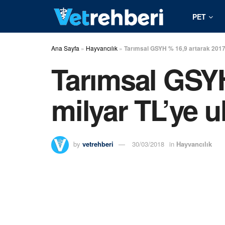
PET
Ana Sayfa
»
Hayvancılık
»
Tarımsal GSYH % 16,9 artarak 2017’
Tarımsal GSYH
milyar TL’ye u
by
vetrehberi
30/03/2018
in
Hayvancılık