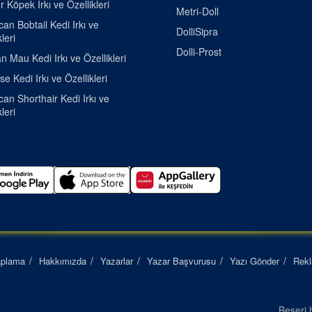
r Köpek Irkı ve Özellikleri
Metri-Doll
an Bobtail Kedi Irkı ve
DolliSipra
leri
Dolli-Prost
n Mau Kedi Irkı ve Özellikleri
se Kedi Irkı ve Özellikleri
an Shorthair Kedi Irkı ve
leri
aplama
Hakkımızda
Yazarlar
Yazar Başvurusu
Yazı Gönder
Rek
Beşeri h