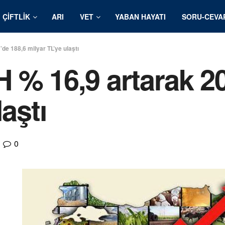
ÇIFTLIK
ARI
VET
YABAN HAYATI
SORU-CEVA
de 188,6 milyar TL’ye ulaştı
 % 16,9 artarak 20
laştı
0