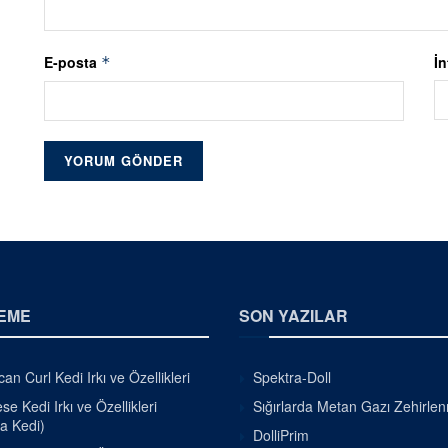
E-posta
İn
*
EME
SON YAZILAR
an Curl Kedi Irkı ve Özellikleri
Spektra-Doll
e Kedi Irkı ve Özellikleri
Sığırlarda Metan Gazı Zehirle
a Kedi)
DolliPrim