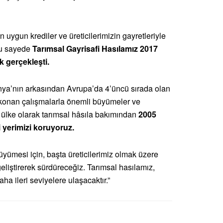
n uygun krediler ve üreticilerimizin gayretleriyle
 Bu sayede
Tarımsal Gayrisafi Hasılamız 2017
k gerçekleşti.
anya’nın arkasından Avrupa’da 4’üncü sırada olan
konan çalışmalarla önemli büyümeler ve
r ülke olarak tarımsal hâsıla bakımından
2005
 yerimizi koruyoruz.
yümesi için, başta üreticilerimiz olmak üzere
geliştirerek sürdüreceğiz. Tarımsal hasılamız,
a ileri seviyelere ulaşacaktır.”