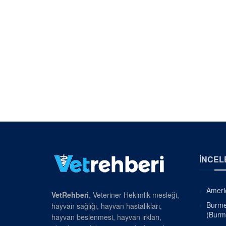
İNCEL
Americ
VetRehberi
, Veteriner Hekimlik mesleği,
Burmes
hayvan sağlığı, hayvan hastalıkları,
(Burm
hayvan beslenmesi, hayvan ırkları,