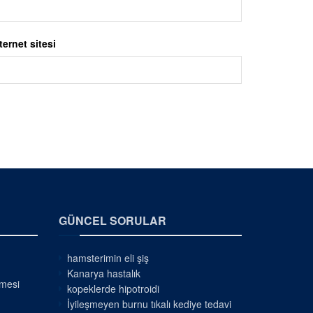
ternet sitesi
GÜNCEL SORULAR
hamsterimin eli şiş
Kanarya hastalık
nmesi
kopeklerde hipotroidi
İyileşmeyen burnu tıkalı kediye tedavi