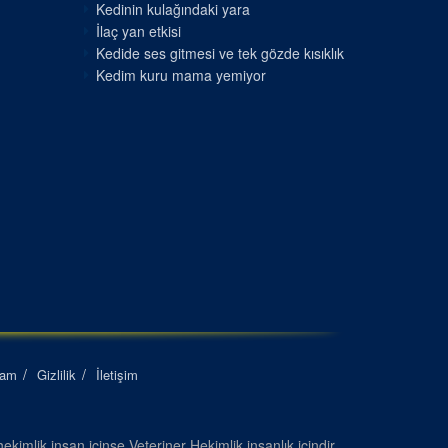
Kedinin kulağındaki yara
İlaç yan etkisi
Kedide ses gitmesi ve tek gözde kısıklık
Kedim kuru mama yemiyor
lam
Gizlilik
İletişim
ekimlik insan içinse Veteriner Hekimlik insanlık içindir...