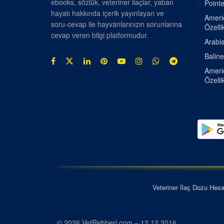
ebooks, sözlük, veteriner ilaçlar, yaban
Pointe
hayatı hakkında içerik yayınlayan ve
Americ
soru-cevap ile hayvanlarınızın sorunlarına
Özellik
cevap veren bilgi platformudur.
Arabia
Baline
Americ
Özellik
Veteriner İlaç Dozu Hes
© 2026 VetRehberi.com – 12.12.2016