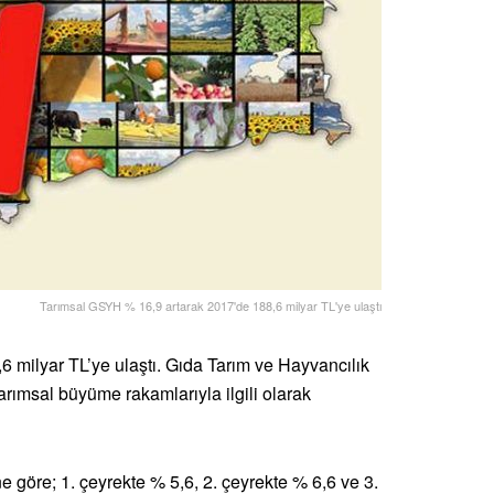
Tarımsal GSYH % 16,9 artarak 2017'de 188,6 milyar TL'ye ulaştı
milyar TL’ye ulaştı. Gıda Tarım ve Hayvancılık
arımsal büyüme rakamlarıyla ilgili olarak
ne göre; 1. çeyrekte % 5,6, 2. çeyrekte % 6,6 ve 3.