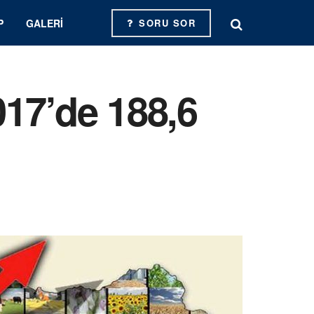
P
GALERI
SORU SOR
17’de 188,6