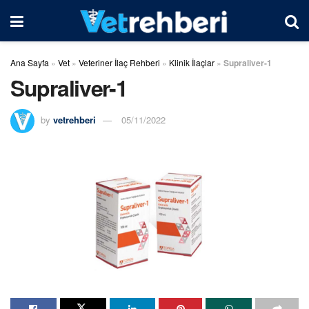
Ana Sayfa
»
Vet
»
Veteriner İlaç Rehberi
»
Klinik İlaçlar
»
Supraliver-1
Supraliver-1
by
vetrehberi
05/11/2022