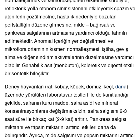
normalleştirmek ve kemoreseptörleri etkilemek suretiyle,
reflektorik yolla otonom sinir sistemini etkileyerek spazm ve
atonilerin çözülmesine, hastalık nedeniyle bozulan
peristaltiğin düzene girmesine, mide – bağırsak ve
pankreas salgılarının artmasına yardımcı olduğu tahmin
edilmektedir. Anormal içeriğin yer değiştirmesi ve
mikroflora ortamının kısmen normalleşmesi, iştiha, geviş
alma ve diğer sindirim aktivitelerinin düzelmesine yardımcı
olabilir. Genabilik asit (menbuton), koleretik ve dijestif etkili
bir sentetik bileşiktir.
Deney hayvanları (rat, kobay, köpek, domuz, keçi,
dana
)
üzerinde yürütülen laboratuvar testleri ile de kanıtlandığı
şekilde, safranın kuru madde, safra asidi ve mineral
konsantrasyonlarını değiştirmeksizin, safra salgısını 2-3
saat süre ile birkaç kat (2-9 kat) arttırır. Pankreas salgısı
miktarını ve tripsin miktarını arttırıcı etkileri daha da
belirgindir. Ayrıca, mide salgısını ve pepsin miktarını arttırıcı