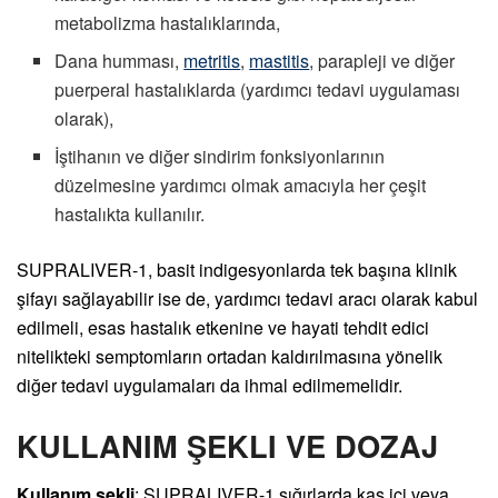
metabolizma hastalıklarında,
Dana humması,
metritis
,
mastitis
, parapleji ve diğer
puerperal hastalıklarda (yardımcı tedavi uygulaması
olarak),
İştihanın ve diğer sindirim fonksiyonlarının
düzelmesine yardımcı olmak amacıyla her çeşit
hastalıkta kullanılır.
SUPRALIVER-1, basit indigesyonlarda tek başına klinik
şifayı sağlayabilir ise de, yardımcı tedavi aracı olarak kabul
edilmeli, esas hastalık etkenine ve hayati tehdit edici
nitelikteki semptomların ortadan kaldırılmasına yönelik
diğer tedavi uygulamaları da ihmal edilmemelidir.
KULLANIM ŞEKLI VE DOZAJ
Kullanım şekli
: SUPRALIVER-1 sığırlarda kas içi veya