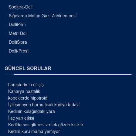
Spektra-Doll
Sığırlarda Metan Gazı Zehirlenmesi
DolliPrim
Metri-Doll
DolliSipra
Dolli-Prost
GÜNCEL SORULAR
hamsterimin eli şiş
Kanarya hastalık
kopeklerde hipotroidi
İyileşmeyen burnu tıkalı kediye tedavi
Kedinin kulağındaki yara
İlaç yan etkisi
Kedide ses gitmesi ve tek gözde kısıklık
Kedim kuru mama yemiyor