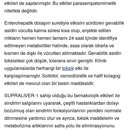
etkileri de saptanmıştır. Bu etkiler parasempatomimetik
nitelikte değildir.
Enterohepatik dolaşım suretiyle etkisini sürdüren genabilik
asidin vücutta kalma süresi kısa olup, enjekte edilen
miktarın hemen hemen tamamı 24 saat içinde identifiye
edilmeyen metabolitler halinde, esas olarak idrarla ve
kısmen de dışkı ile vücuttan atılmaktadır. Genabilik asidin
toksisitesi çok düşük, tolerans sınırı geniştir. Klinik
uygulamalarda herhangi bir
toksik
etki ile
karşılaşılmamıştır. Sorbitol, osmodiüretik ve hafif kolagog
etkileri de mevcut olan bir besin maddesidir.
SUPRALIVER-1 sahip olduğu bu farmakolojik etkileri ile
sindirim salgılarını uyararak, çeşitli hastalıklardan dolayı
bozulmuş olan sindirim fonksiyonlarının yeniden normale
dönmesine yardımcı olur ve ayrıca, toksik maddelerin ve
metabolizma artıklarının safra yolu ile eliminasyonunu