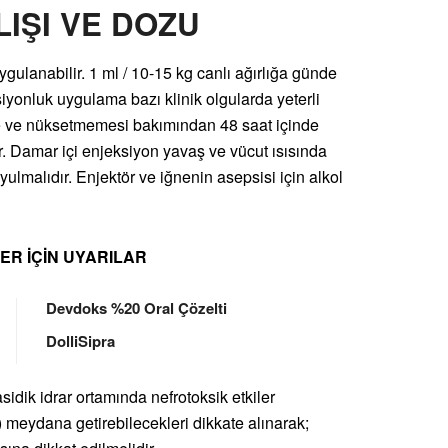
LIŞI VE DOZU
uygulanabilir. 1 ml / 10-15 kg canlı ağırlığa günde
iyonluk uygulama bazı klinik olgularda yeterli
re ve nüksetmemesi bakımından 48 saat içinde
r. Damar içi enjeksiyon yavaş ve vücut ısısında
ulmalıdır. Enjektör ve iğnenin asepsisi için alkol
ER İÇİN UYARILAR
Devdoks %20 Oral Çözelti
DolliSipra
idik idrar ortamında nefrotoksik etkiler
.) meydana getirebilecekleri dikkate alınarak;