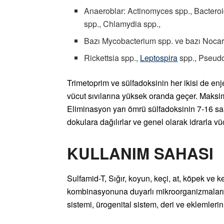
Anaeroblar: Actinomyces spp., Bacteroi
spp., Chlamydia spp.,
Bazı Mycobacterium spp. ve bazı Nocard
Rickettsia spp.,
Leptospira
spp., Pseudo
Trimetoprim ve sülfadoksinin her ikisi de en
vücut sıvılarına yüksek oranda geçer. Maksim
Eliminasyon yarı ömrü sülfadoksinin 7-16 saa
dokulara dağılırlar ve genel olarak idrarla vü
KULLANIM SAHASI
Sulfamid-T, Sığır, koyun, keçi, at, köpek ve k
kombinasyonuna duyarlı mikroorganizmaları
sistemi, ürogenital sistem, deri ve eklemlerin