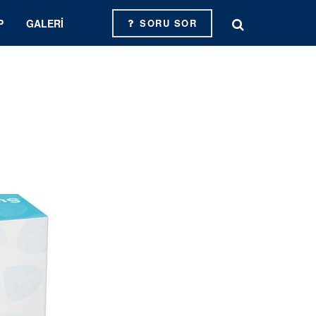
P
GALERI
SORU SOR