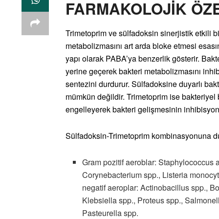
FARMAKOLOJİK ÖZ
Trimetoprim ve sülfadoksin sinerjistik etkili 
metabolizmasını art arda bloke etmesi esasın
yapı olarak PABA’ya benzerlik gösterir. Bakt
yerine geçerek bakteri metabolizmasını inhibe
sentezini durdurur. Sülfadoksine duyarlı bakte
mümkün değildir. Trimetoprim ise bakteriyel 
engelleyerek bakteri gelişmesinin inhibisyon
Sülfadoksin-Trimetoprim kombinasyonuna duy
Gram pozitif aeroblar: Staphylococcus 
Corynebacterium spp., Listeria monocyt
negatif aeroplar: Actinobacillus spp., Bo
Klebsiella spp., Proteus spp., Salmonel
Pasteurella spp.