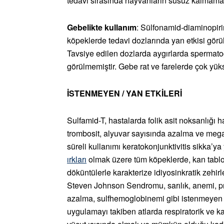
tedavi sırasında hayvanların susuz kalmaması
Gebelikte kullanım
: Sülfonamid-diaminopiri
köpeklerde tedavi dozlarında yan etkisi görül
Tavsiye edilen dozlarda aygırlarda spermatoge
görülmemiştir. Gebe rat ve farelerde çok yükse
İSTENMEYEN / YAN ETKİLERİ
Sulfamid-T, hastalarda folik asit noksanlığı 
trombosit, alyuvar sayısında azalma ve mega
süreli kullanımı keratokonjunktivitis sikka’y
ırkları
olmak üzere tüm köpeklerde, kan tablos
döküntülerle karakterize idiyosinkratik zehir
Steven Johnson Sendromu, sarılık, anemi, pı
azalma, sulfhemoglobinemi gibi istenmeyen et
uygulamayı takiben atlarda respiratorik ve 