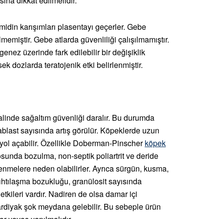
na dikkat edilmelidir.
midin karışımları plasentayı geçerler. Gebe
memiştir. Gebe atlarda güvenliliği çalışılmamıştır.
nez üzerinde fark edilebilir bir değişiklik
k dozlarda teratojenik etki belirlenmiştir.
halinde sağaltım güvenliği daralır. Bu durumda
blast sayısında artış görülür. Köpeklerde uzun
a yol açabilir. Özellikle Doberman-Pinscher
köpek
unda bozulma, non-septik poliartrit ve deride
lenmelere neden olabilirler. Ayrıca sürgün, kusma,
htılaşma bozukluğu, granülosit sayısında
kileri vardır. Nadiren de olsa damar içi
kardiyak şok meydana gelebilir. Bu sebeple ürün