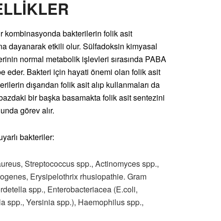
ELLİKLER
bir kombinasyonda bakterilerin folik asit
a dayanarak etkili olur. Sülfadoksin kimyasal
erinin normal metabolik işlevleri sırasında PABA
 eder. Bakteri için hayati önemi olan folik asit
rilerin dışarıdan folik asit alıp kullanmaları da
bazdaki bir başka basamakta folik asit sentezini
unda görev alır.
arlı bakteriler:
aureus, Streptococcus spp., Actinomyces spp.,
ogenes, Erysipelothrix rhusiopathie. Gram
rdetella spp., Enterobacteriacea (E.coli,
la spp., Yersinia spp.), Haemophilus spp.,