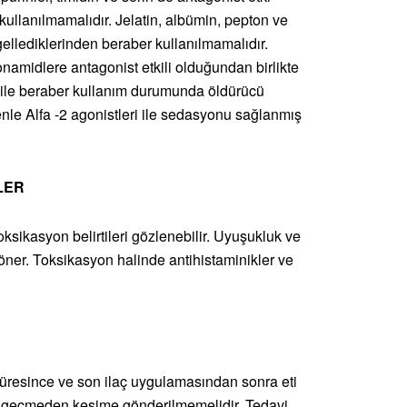
kullanılmamalıdır. Jelatin, albümin, pepton ve
gellediklerinden beraber kullanılmamalıdır.
onamidlere antagonist etkili olduğundan birlikte
ri ile beraber kullanım durumunda öldürücü
enle Alfa -2 agonistleri ile sedasyonu sağlanmış
LER
oksikasyon belirtileri gözlenebilir. Uyuşukluk ve
öner. Toksikasyon halinde antihistaminikler ve
 süresince ve son ilaç uygulamasından sonra eti
 gün geçmeden kesime gönderilmemelidir. Tedavi