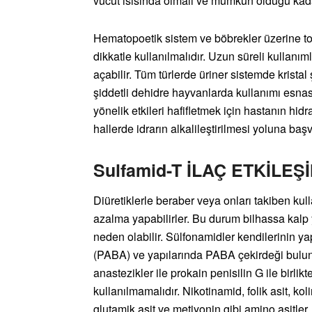
vücut ısısında olmalı ve mümkün olduğu kada
Hematopoetik sistem ve böbrekler üzerine tok
dikkatle kullanılmalıdır. Uzun süreli kullanım
açabilir. Tüm türlerde üriner sistemde krista
şiddetli dehidre hayvanlarda kullanımı esna
yönelik etkileri hafifletmek için hastanın hi
hallerde idrarın alkalileştirilmesi yoluna başv
Sulfamid-T İLAÇ ETKİLEŞ
Diüretiklerle beraber veya onları takiben ku
azalma yapabilirler. Bu durum bilhassa kalp 
neden olabilir. Sülfonamidler kendilerinin y
(PABA) ve yapılarında PABA çekirdeği buluna
anastezikler ile prokain penisilin G ile birli
kullanılmamalıdır. Nikotinamid, folik asit, kol
glutamik asit ve metiyonin gibi amino asitler, 