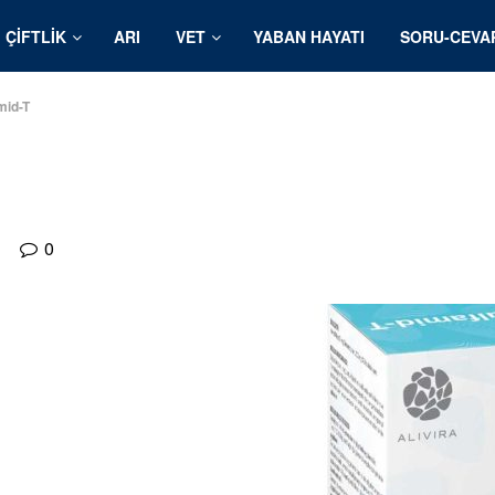
ÇIFTLIK
ARI
VET
YABAN HAYATI
SORU-CEVA
mid-T
0