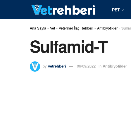
PET
Ana Sayfa
»
Vet
»
Veteriner İlaç Rehberi
»
Antibiyotikler
»
Sulfa
Sulfamid-T
by
vetrehberi
06/09/2022
in
Antibiyotikler