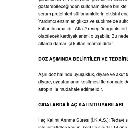
gösterebileceğinden sülfonamidlerle birlikte 
serum proteinleri sülfonamidlerin etkisini en
Yardımcı enzimler, glikoz ve sublime de sülf
kullanılmamalıdır. Alfa-2 reseptör agonistle
olabilecek kardiyak aritmi oluşabilir. Bu ned
atlarda damar içi kullanılmamalıdırlar.
DOZ AŞIMINDA BELİRTİLER VE TEDBİR
Aşırı doz halinde uyuşukluk, diyare ve akut t
diyare, uygulamanın kesilmesi ile normale d
atropin ile müdahale edilmelidir.
GIDALARDA İLAÇ KALINTI UYARILARI
İlaç Kalıntı Arınma Süresi (İ.K.A.S.): Tedavi
için yetiştirilen koyun, keçi ve sığırlar 14