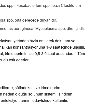
des spp., Fusobacterium spp., bazı Clostridium
ia spp. orta derecede duyarlıdır.
monas aeruginosa, Mycoplasma spp. dirençlidir.
jeksiyon yerinden hızla emilerek dokulara ve
al kan konsantrasyonuna 1-8 saat içinde ulaşılır.
t, trimetoprimin ise 0,5-3,0 saat arasındadır. Tüm
cudu terk ederler.
edilerde; sülfadoksin ve trimetoprim
n neden olduğu solunum sistemi, sindirim
 enfeksiyonlarının tedavisinde kullanılır.