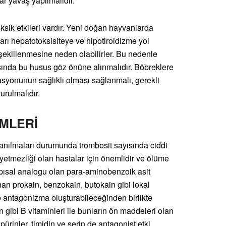
r yavaş yapılmalıdır.
sik etkileri vardır. Yeni doğan hayvanlarda
ları hepatotoksisiteye ve hipotiroidizme yol
l şekillenmesine neden olabilirler. Bu nedenle
sında bu husus göz önüne alınmalıdır. Böbreklere
drasyonunun sağlıklı olması sağlanmalı, gerekli
urulmalıdır.
İMLERİ
llanılmaları durumunda trombosit sayısında ciddi
yetmezliği olan hastalar için önemlidir ve ölüme
apısal analogu olan para-aminobenzoik asit
n prokain, benzokain, butokain gibi lokal
kte antagonizma oluşturabileceğinden birlikte
in gibi B vitaminleri ile bunların ön maddeleri olan
pürinler, timidin ve serin de antagonist etki