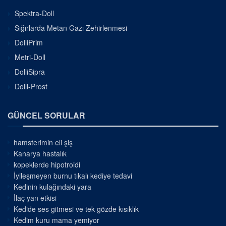
Spektra-Doll
Sığırlarda Metan Gazı Zehirlenmesi
DolliPrim
Metri-Doll
DolliSipra
Dolli-Prost
GÜNCEL SORULAR
hamsterimin eli şiş
Kanarya hastalık
kopeklerde hipotroidi
İyileşmeyen burnu tıkalı kediye tedavi
Kedinin kulağındaki yara
İlaç yan etkisi
Kedide ses gitmesi ve tek gözde kısıklık
Kedim kuru mama yemiyor