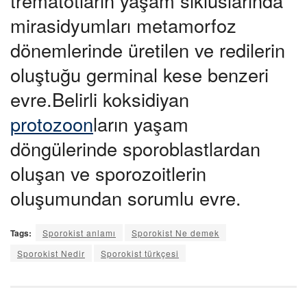
trematotların yaşam sikluslarında
mirasidyumları metamorfoz
dönemlerinde üretilen ve redilerin
oluştuğu germinal kese benzeri
evre.Belirli koksidiyan
protozoon
ların yaşam
döngülerinde sporoblastlardan
oluşan ve sporozoitlerin
oluşumundan sorumlu evre.
Tags:
Sporokist anlamı
Sporokist Ne demek
Sporokist Nedir
Sporokist türkçesi