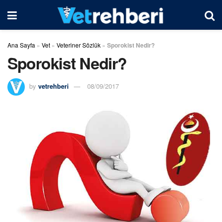
Ana Sayfa
»
Vet
»
Veteriner Sözlük
»
Sporokist Nedir?
Sporokist Nedir?
by
vetrehberi
08/09/2017