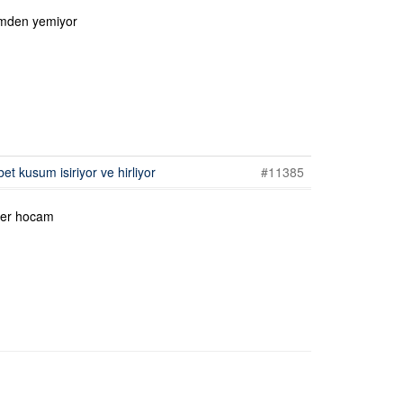
imden yemiyor
t kusum isiriyor ve hirliyor
#11385
ler hocam