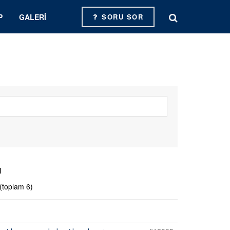
P
GALERI
SORU SOR
ı
 (toplam 6)