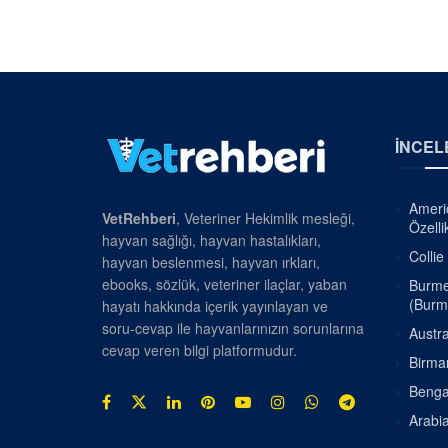
İNCEL
Americ
VetRehberi
, Veteriner Hekimlik mesleği,
Özellik
hayvan sağlığı, hayvan hastalıkları,
Collie
hayvan beslenmesi, hayvan ırkları,
ebooks, sözlük, veteriner ilaçlar, yaban
Burmes
(Burm
hayatı hakkında içerik yayınlayan ve
soru-cevap ile hayvanlarınızın sorunlarına
Austra
cevap veren bilgi platformudur.
Birman
Bengal
Arabia