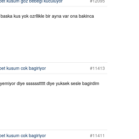
et kusum goz bebegi kuculuyor
#12095
baska kus yok ozrllikle bir ayna var ona bakinca
et kusum cok bagiriyor
#11413
emiyor diye ssssssttttt diye yuksek sesle bagirdim
et kusum cok bagiriyor
#11411