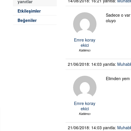
14/08/2018: 16:21
yanıtla:
Muhabb
yanıtlar
Etkileşimler
Sadece o var 
Beğeniler
oluyo
Emre koray
ekici
Katılımcı
21/06/2018: 14:03
yanıtla:
Muhabb
Elimden yem y
Emre koray
ekici
Katılımcı
21/06/2018: 14:03
yanıtla:
Muhabb