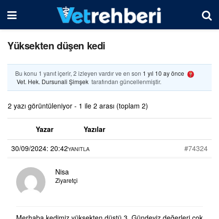
Yüksekten düşen kedi
Bu konu 1 yanıt içerir, 2 izleyen vardır ve en son
1 yıl 10 ay önce
Vet. Hek. Dursunali Şimşek
tarafından güncellenmiştir.
2 yazı görüntüleniyor - 1 ile 2 arası (toplam 2)
Yazar
Yazılar
30/09/2024: 20:42
#74324
YANITLA
Nisa
Ziyaretçi
Merhaba kedimiz yüksekten düştü 3. Gündeyiz değerleri çok