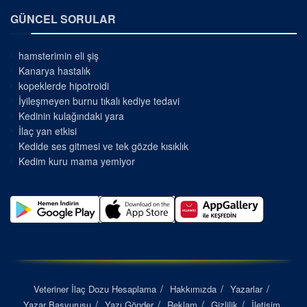
GÜNCEL SORULAR
hamsterimin eli şiş
Kanarya hastalık
kopeklerde hipotroidi
İyileşmeyen burnu tıkalı kediye tedavi
Kedinin kulağındaki yara
İlaç yan etkisi
Kedide ses gitmesi ve tek gözde kısıklık
Kedim kuru mama yemiyor
Veteriner İlaç Dozu Hesaplama
Hakkımızda
Yazarlar
Yazar Başvurusu
Yazı Gönder
Reklam
Gizlilik
İletişim