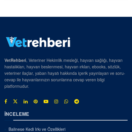
VetRehberi
, Veteriner Hekimlik mesleği, hayvan sağlığı, hayvan
hastalıkları, hayvan beslenmesi, hayvan ırkları, ebooks, sözlük,
veteriner ilaçlar, yaban hayatı hakkında içerik yayınlayan ve soru-
cevap ile hayvanlarınızın sorunlarına cevap veren bilgi
platformudur.
İNCELEME
Balinese Kedi Irkı ve Özellikleri