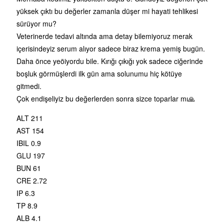
yüksek çıktı bu değerler zamanla düşer mi hayati tehlikesi
sürüyor mu?
Veterinerde tedavi altında ama detay bilemiyoruz merak
içerisindeyiz serum alıyor sadece biraz krema yemiş bugün.
Daha önce yeöiyordu bile. Kırığı çıkığı yok sadece ciğerinde
boşluk görmüşlerdi ilk gün ama solunumu hiç kötüye
gitmedi.
Çok endişeliyiz bu değerlerden sonra sizce toparlar mı🙏
ALT 211
AST 154
IBIL 0.9
GLU 197
BUN 61
CRE 2.72
IP 6.3
TP 8.9
ALB 4.1