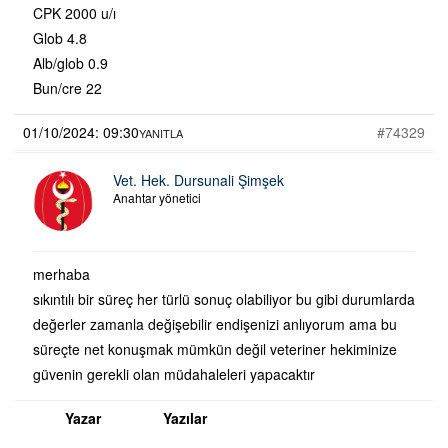
CPK 2000 u/ı
Glob 4.8
Alb/glob 0.9
Bun/cre 22
01/10/2024: 09:30
#74329
YANITLA
Vet. Hek. Dursunali Şimşek
Anahtar yönetici
merhaba
sıkıntılı bir süreç her türlü sonuç olabiliyor bu gibi durumlarda
değerler zamanla değişebilir endişenizi anlıyorum ama bu
süreçte net konuşmak mümkün değil veteriner hekiminize
güvenin gerekli olan müdahaleleri yapacaktır
Yazar
Yazılar