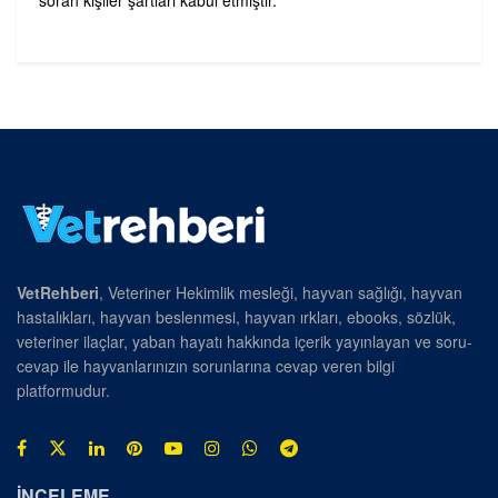
soran kişiler şartları kabul etmiştir.
VetRehberi
, Veteriner Hekimlik mesleği, hayvan sağlığı, hayvan
hastalıkları, hayvan beslenmesi, hayvan ırkları, ebooks, sözlük,
veteriner ilaçlar, yaban hayatı hakkında içerik yayınlayan ve soru-
cevap ile hayvanlarınızın sorunlarına cevap veren bilgi
platformudur.
İNCELEME