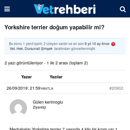
Yorkshire terrier doğum yapabilir mi?
Bu konu 1 yanıt içerir, 2 izleyen vardır ve en son
6 yıl 10 ay önce
Vet. Hek. Dursunali Şimşek
tarafından güncellenmiştir.
2 yazı görüntüleniyor - 1 ile 2 arası (toplam 2)
Yazar
Yazılar
26/09/2019: 21:59
#20902
YANITLA
Gülen kerimoglu
Ziyaretçi
Merhabalar Yorkshire terrier 7 yasında 4 kilo bir kızım var 1