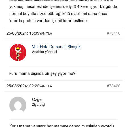
yokmuş mesanesinde işemeside iyi 3 4 kere işiyor bir günde
normal boyutta sizce böbreği kötü olabilirmi daha önce
idrarda protein var demişlerdi idrar testinde
25/08/2024: 15:39
#73410
YANITLA
Vet. Hek. Dursunali Şimşek
Anahtar yönetici
kuru mama dışında bir şey yiyor mu?
25/08/2024: 22:22
#73426
YANITLA
Ozge
Ziyaretçi
Kuru mama yemiyor her mamayı denedim eskiden yiyordu