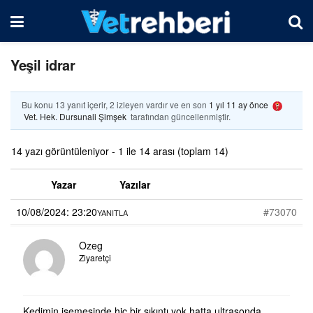
Yeşil idrar
Bu konu 13 yanıt içerir, 2 izleyen vardır ve en son
1 yıl 11 ay önce
Vet. Hek. Dursunali Şimşek
tarafından güncellenmiştir.
14 yazı görüntüleniyor - 1 ile 14 arası (toplam 14)
Yazar
Yazılar
10/08/2024: 23:20
#73070
YANITLA
Ozeg
Ziyaretçi
Kedimin işemesinde hiç bir sıkıntı yok hatta ultrasonda