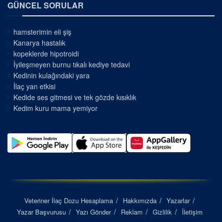
GÜNCEL SORULAR
hamsterimin eli şiş
Kanarya hastalık
kopeklerde hipotroidi
İyileşmeyen burnu tıkalı kediye tedavi
Kedinin kulağındaki yara
İlaç yan etkisi
Kedide ses gitmesi ve tek gözde kısıklık
Kedim kuru mama yemiyor
Veteriner İlaç Dozu Hesaplama
Hakkımızda
Yazarlar
Yazar Başvurusu
Yazı Gönder
Reklam
Gizlilik
İletişim