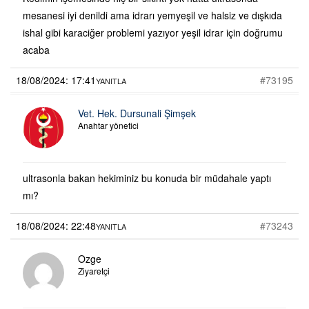
mesanesi iyi denildi ama idrarı yemyeşil ve halsiz ve dışkıda
ishal gibi karaciğer problemi yazıyor yeşil idrar için doğrumu
acaba
18/08/2024: 17:41
#73195
YANITLA
Vet. Hek. Dursunali Şimşek
Anahtar yönetici
ultrasonla bakan hekiminiz bu konuda bir müdahale yaptı
mı?
18/08/2024: 22:48
#73243
YANITLA
Ozge
Ziyaretçi