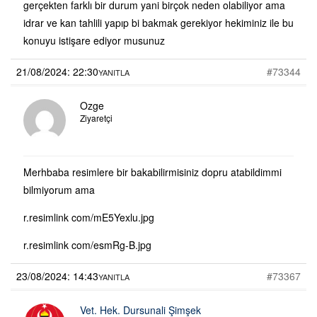
gerçekten farklı bir durum yani birçok neden olabiliyor ama
idrar ve kan tahlili yapıp bi bakmak gerekiyor hekiminiz ile bu
konuyu istişare ediyor musunuz
21/08/2024: 22:30
#73344
YANITLA
Ozge
Ziyaretçi
Merhbaba resimlere bir bakabilirmisiniz dopru atabildimmi
bilmiyorum ama
r.resimlink com/mE5Yexlu.jpg
r.resimlink com/esmRg-B.jpg
23/08/2024: 14:43
#73367
YANITLA
Vet. Hek. Dursunali Şimşek