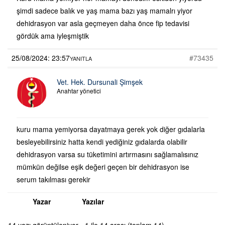
şimdi sadece balık ve yaş mama bazı yaş mamalrı yiyor
dehidrasyon var asla geçmeyen daha önce fip tedavisi
gördük ama iyleşmiştik
25/08/2024: 23:57
#73435
YANITLA
Vet. Hek. Dursunali Şimşek
Anahtar yönetici
kuru mama yemiyorsa dayatmaya gerek yok diğer gıdalarla
besleyebilirsiniz hatta kendi yediğiniz gıdalarda olabilir
dehidrasyon varsa su tüketimini artırmasını sağlamalısınız
mümkün değilse eşik değeri geçen bir dehidrasyon ise
serum takılması gerekir
Yazar
Yazılar
14 yazı görüntüleniyor - 1 ile 14 arası (toplam 14)