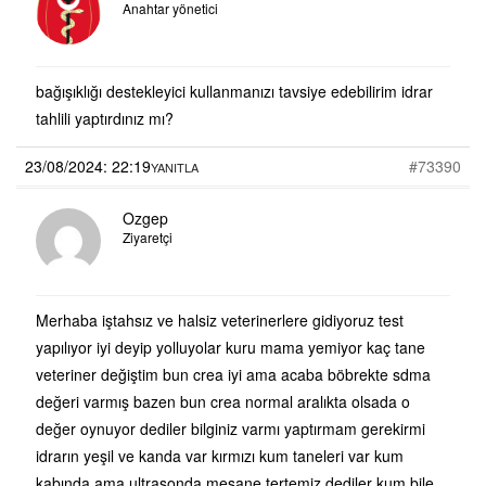
Anahtar yönetici
bağışıklığı destekleyici kullanmanızı tavsiye edebilirim idrar
tahlili yaptırdınız mı?
23/08/2024: 22:19
#73390
YANITLA
Ozgep
Ziyaretçi
Merhaba iştahsız ve halsiz veterinerlere gidiyoruz test
yapılıyor iyi deyip yolluyolar kuru mama yemiyor kaç tane
veteriner değiştim bun crea iyi ama acaba böbrekte sdma
değeri varmış bazen bun crea normal aralıkta olsada o
değer oynuyor dediler bilginiz varmı yaptırmam gerekirmi
idrarın yeşil ve kanda var kırmızı kum taneleri var kum
kabında ama ultrasonda mesane tertemiz dediler kum bile