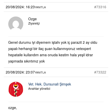
20/08/2024: 16:23
#73316
YANITLA
Ozge
Ziyaretçi
Genel durumu iyi diyemem iştahı yok iç parazit 2 ay oldu
yapalı herhangi bir ilaç şuan kullanmıyoruz vetexpert
hepataile kullandım ama onuda kestim hala yeşil idrar
yapmada sıkıntımız yok
20/08/2024: 23:07
#73322
YANITLA
Vet. Hek. Dursunali Şimşek
Anahtar yönetici
ozge,