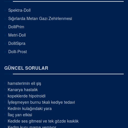
Spektra-Doll
Sığırlarda Metan Gazı Zehirlenmesi
DolliPrim
Metri-Doll
DolliSipra
Dolli-Prost
GÜNCEL SORULAR
hamsterimin eli şiş
Kanarya hastalık
kopeklerde hipotroidi
İyileşmeyen burnu tıkalı kediye tedavi
Kedinin kulağındaki yara
İlaç yan etkisi
Kedide ses gitmesi ve tek gözde kısıklık
Kedim kuru mama yemiyor