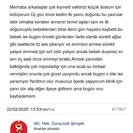
Merhaba arkadaşlar çok kıymetli vaktinizi küçük dostum için
bölüyorum.Üç gün önce kedim iki yavru doğurdu bu yavrular
tekir olmakla beraber annenin temel aşıları tam ve ilk
doğumuydu.bebeklerden birisi ikinci gün hayatını kaybetti.bu
bebek ise bugün önceki günlerden farklı olarak sürekli ağlar
gibi saatlerce tiz ses çıkarıyor ve emmiyor.annesi sürekli
yalıyor emmesi için sırt üstü yatıyor ancak bebek duyarsız en
son üç saat önce emmeyi bıraktı.Annesi yanından
kalktığında çok miyavladigi için ona sıcak su torbasi
vermiştim onunla çok güzel uyuyordu ancak bugün o bile ise
yaramıyor.Yardimci olur musunuz ilçede yaşıyorum klinik için
yarın izin alıp diğer ilçeye gidicem ama bugün onu
kaybedemem.
22/02/2025: 13:53
#77807
YANITLA
Vet. Hek. Dursunali Şimşek
Anahtar yönetici