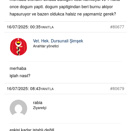
once dogum yapti. dogum yaptigindan beri burnu akiyor
hapsuruyor ve bazen oldukca halsiz ne yapmamiz gerek?
16/07/2025: 00:35
#80677
YANITLA
Vet. Hek. Dursunali Şimşek
Anahtar yönetici
merhaba
iştah nasıl?
16/07/2025: 08:43
#80679
YANITLA
rabia
Ziyaretçi
eskisi kadar iştahlı değiil