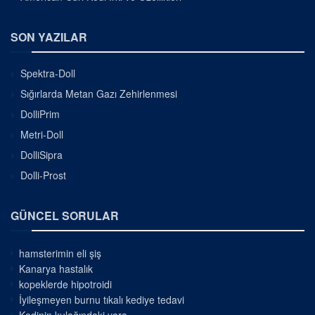
SON YAZILAR
Spektra-Doll
Sığırlarda Metan Gazı Zehirlenmesi
DolliPrim
Metri-Doll
DolliSipra
Dolli-Prost
GÜNCEL SORULAR
hamsterimin eli şiş
Kanarya hastalık
kopeklerde hipotroidi
İyileşmeyen burnu tıkalı kediye tedavi