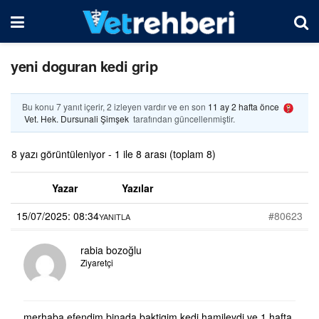
yeni doguran kedi grip
Bu konu 7 yanıt içerir, 2 izleyen vardır ve en son
11 ay 2 hafta önce
Vet. Hek. Dursunali Şimşek
tarafından güncellenmiştir.
8 yazı görüntüleniyor - 1 ile 8 arası (toplam 8)
Yazar
Yazılar
15/07/2025: 08:34
#80623
YANITLA
rabia bozoğlu
Ziyaretçi
merhaba efendim binada baktigim kedi hamileydi ve 1 hafta