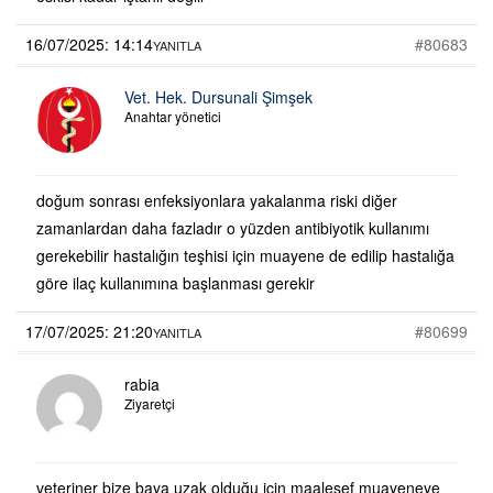
16/07/2025: 14:14
#80683
YANITLA
Vet. Hek. Dursunali Şimşek
Anahtar yönetici
doğum sonrası enfeksiyonlara yakalanma riski diğer
zamanlardan daha fazladır o yüzden antibiyotik kullanımı
gerekebilir hastalığın teşhisi için muayene de edilip hastalığa
göre ilaç kullanımına başlanması gerekir
17/07/2025: 21:20
#80699
YANITLA
rabia
Ziyaretçi
veteriner bize baya uzak olduğu için maalesef muayeneye