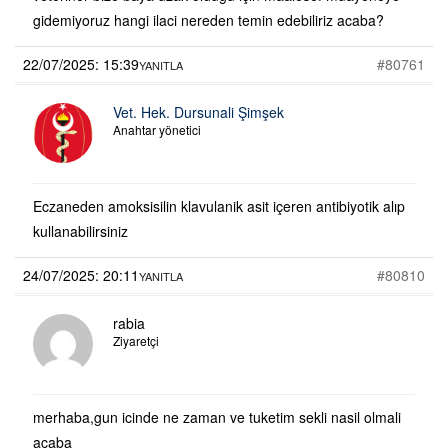
gidemiyoruz hangi ilaci nereden temin edebiliriz acaba?
22/07/2025: 15:39
#80761
YANITLA
Vet. Hek. Dursunali Şimşek
Anahtar yönetici
Eczaneden amoksisilin klavulanik asit içeren antibiyotik alıp
kullanabilirsiniz
24/07/2025: 20:11
#80810
YANITLA
rabia
Ziyaretçi
merhaba,gun icinde ne zaman ve tuketim sekli nasil olmali
acaba