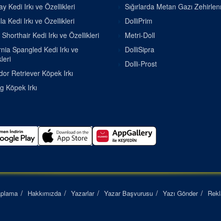
 Kedi Irkı ve Özellikleri
Sığırlarda Metan Gazı Zehirle
la Kedi Irkı ve Özellikleri
DolliPrim
h Shorthair Kedi Irkı ve Özellikleri
Metri-Doll
rnia Spangled Kedi Irkı ve
DolliSipra
leri
Dolli-Prost
or Retriever Köpek Irkı
g Köpek Irkı
aplama
Hakkımızda
Yazarlar
Yazar Başvurusu
Yazı Gönder
Rek