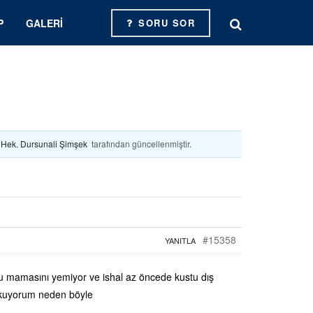
P
GALERI
SORU SOR
. Hek. Dursunali Şimşek
tarafından güncellenmiştir.
#15358
YANITLA
u mamasını yemiyor ve ishal az öncede kustu dış
orkuyorum neden böyle