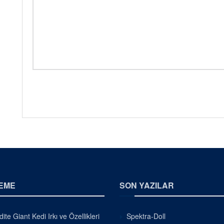
EME
SON YAZILAR
ite Giant Kedi Irkı ve Özellikleri
Spektra-Doll