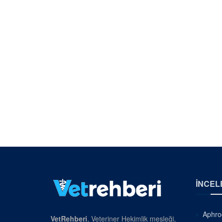
İNCEL
Aphrod
VetRehberi
, Veteriner Hekimlik mesleği,