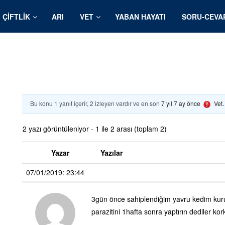
ÇIFTLIK
ARI
VET
YABAN HAYATI
SORU-CEVA
Bu konu 1 yanıt içerir, 2 izleyen vardır ve en son
7 yıl 7 ay önce
Vet
2 yazı görüntüleniyor - 1 ile 2 arası (toplam 2)
Yazar
Yazılar
07/01/2019: 23:44
3gün önce sahiplendiğim yavru kedim kur
parazitini 1hafta sonra yaptırın dediler k