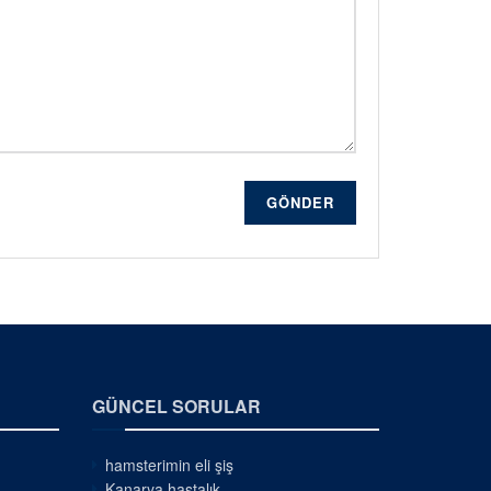
GÖNDER
GÜNCEL SORULAR
hamsterimin eli şiş
Kanarya hastalık