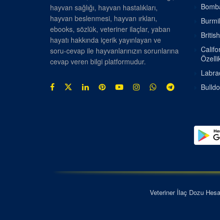
Bombay
hayvan sağlığı, hayvan hastalıkları,
hayvan beslenmesi, hayvan ırkları,
Burmil
ebooks, sözlük, veteriner ilaçlar, yaban
Britis
hayatı hakkında içerik yayınlayan ve
Califo
soru-cevap ile hayvanlarınızın sorunlarına
Özellik
cevap veren bilgi platformudur.
Labrad
Bulldo
Veteriner İlaç Dozu Hes