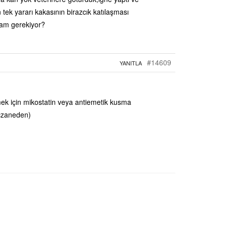
n tek yararı kakasının birazcık katılaşması
am gerekiyor?
#14609
YANITLA
ek için mikostatin veya antiemetik kusma
(eczaneden)