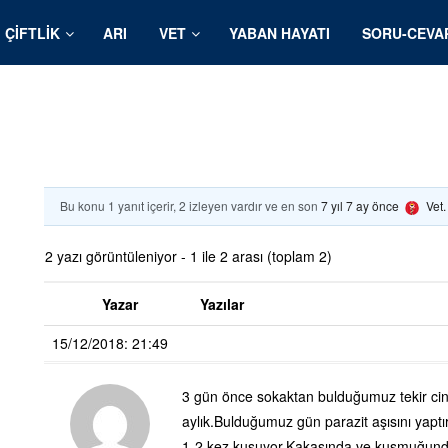
ÇIFTLIK
ARI
VET
YABAN HAYATI
SORU-CEVA
Bu konu 1 yanıt içerir, 2 izleyen vardır ve en son
7 yıl 7 ay önce
Vet
2 yazı görüntüleniyor - 1 ile 2 arası (toplam 2)
Yazar
Yazılar
15/12/2018: 21:49
3 gün önce sokaktan bulduğumuz tekir cinsi
aylık.Bulduğumuz gün parazit aşısını yapt
1-2 kez kusuyor.Kakasında ve kusmuğunda