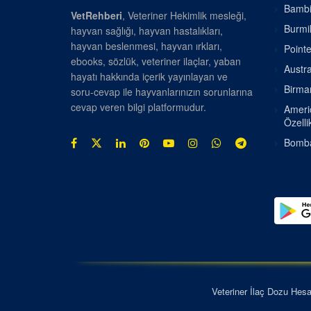
Bambin
VetRehberi
, Veteriner Hekimlik mesleği,
Burmil
hayvan sağlığı, hayvan hastalıkları,
hayvan beslenmesi, hayvan ırkları,
Pointe
ebooks, sözlük, veteriner ilaçlar, yaban
Austra
hayatı hakkında içerik yayınlayan ve
Birman
soru-cevap ile hayvanlarınızın sorunlarına
cevap veren bilgi platformudur.
Americ
Özellik
Bombay
Veteriner İlaç Dozu Hes