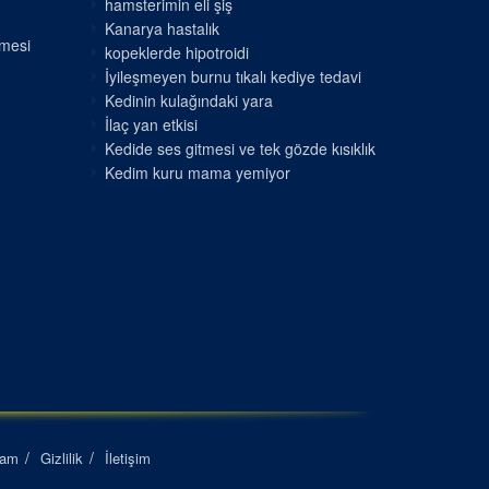
hamsterimin eli şiş
Kanarya hastalık
nmesi
kopeklerde hipotroidi
İyileşmeyen burnu tıkalı kediye tedavi
Kedinin kulağındaki yara
İlaç yan etkisi
Kedide ses gitmesi ve tek gözde kısıklık
Kedim kuru mama yemiyor
lam
Gizlilik
İletişim