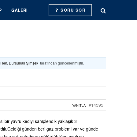
P
GALERI
SORU SOR
. Hek. Dursunali Şimşek
tarafından güncellenmiştir.
#14595
YANITLA
 bir yavru kediyi sahiplendik yaklaşık 3
ırdık.Geldiği günden beri gaz problemi var ve günde
 kan yok veterinere götürdük,iğne yaptı ve