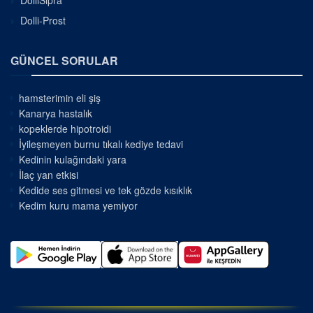
DolliSipra
Dolli-Prost
GÜNCEL SORULAR
hamsterimin eli şiş
Kanarya hastalık
kopeklerde hipotroidi
İyileşmeyen burnu tıkalı kediye tedavi
Kedinin kulağındaki yara
İlaç yan etkisi
Kedide ses gitmesi ve tek gözde kısıklık
Kedim kuru mama yemiyor