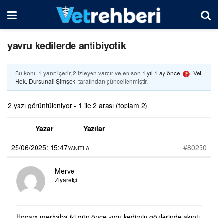
yavru kedilerde antibiyotik
Bu konu 1 yanıt içerir, 2 izleyen vardır ve en son
1 yıl 1 ay önce
Vet.
Hek. Dursunali Şimşek
tarafından güncellenmiştir.
2 yazı görüntüleniyor - 1 ile 2 arası (toplam 2)
Yazar
Yazılar
25/06/2025: 15:47
#80250
YANITLA
Merve
Ziyaretçi
Hocam merhaba iki gün önce yvru kedimin gözlerinde akıntı