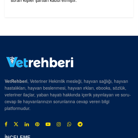
soran kişiler şartları kabul etmiştir.
VetRehberi
, Veteriner Hekimlik mesleği, hayvan sağlığı, hayvan
hastalıkları, hayvan beslenmesi, hayvan ırkları, ebooks, sözlük,
veteriner ilaçlar, yaban hayatı hakkında içerik yayınlayan ve soru-
cevap ile hayvanlarınızın sorunlarına cevap veren bilgi
platformudur.
İNCELEME