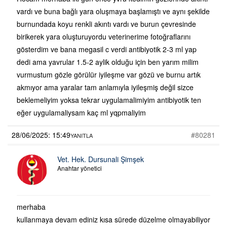
vardı ve buna bağlı yara oluşmaya başlamıştı ve aynı şekilde
burnundada koyu renkli akıntı vardı ve burun çevresinde
birikerek yara oluşturuyordu veterinerime fotoğraflarını
gösterdim ve bana megasil c verdi antibiyotik 2-3 ml yap
dedi ama yavrular 1.5-2 aylik olduğu için ben yarım milim
vurmustum gözle görülür iyileşme var gözü ve burnu artık
akmıyor ama yaralar tam anlamıyla iyileşmiş değil sizce
beklemeliyim yoksa tekrar uygulamalimiyim antibiyotik ten
eğer uygulamaliysam kaç ml yqpmaliyim
28/06/2025: 15:49
#80281
YANITLA
Vet. Hek. Dursunali Şimşek
Anahtar yönetici
merhaba
kullanmaya devam ediniz kısa sürede düzelme olmayabiliyor