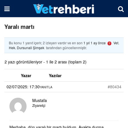
Yaralı martı
Bu konu 1 yanıt içerir, 2 izleyen vardır ve en son
1 yıl 1 ay önce
Vet.
Hek. Dursunali Şimşek
tarafından güncellenmiştir.
2 yazı görüntüleniyor - 1 ile 2 arası (toplam 2)
Yazar
Yazılar
02/07/2025: 17:30
#80434
YANITLA
Mustafa
Ziyaretçi
Merhaba, dün yaralı bir martı buldum. Ayakta durma