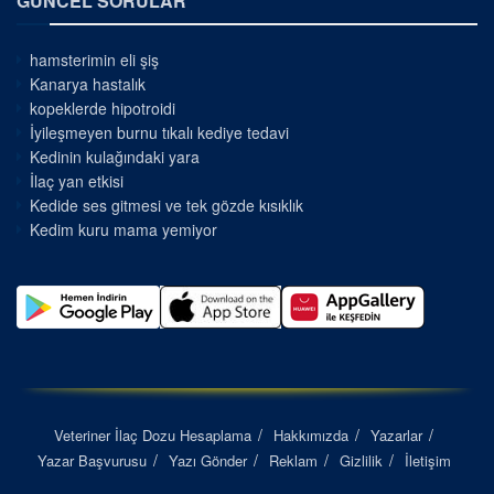
GÜNCEL SORULAR
hamsterimin eli şiş
Kanarya hastalık
kopeklerde hipotroidi
İyileşmeyen burnu tıkalı kediye tedavi
Kedinin kulağındaki yara
İlaç yan etkisi
Kedide ses gitmesi ve tek gözde kısıklık
Kedim kuru mama yemiyor
Veteriner İlaç Dozu Hesaplama
Hakkımızda
Yazarlar
Yazar Başvurusu
Yazı Gönder
Reklam
Gizlilik
İletişim