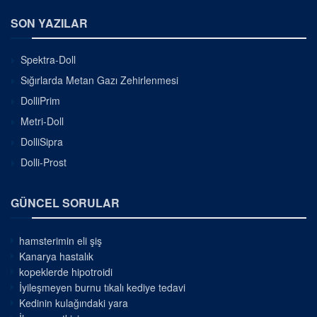
SON YAZILAR
Spektra-Doll
Sığırlarda Metan Gazı Zehirlenmesi
DolliPrim
Metri-Doll
DolliSipra
Dolli-Prost
GÜNCEL SORULAR
hamsterimin eli şiş
Kanarya hastalık
kopeklerde hipotroidi
İyileşmeyen burnu tıkalı kediye tedavi
Kedinin kulağındaki yara