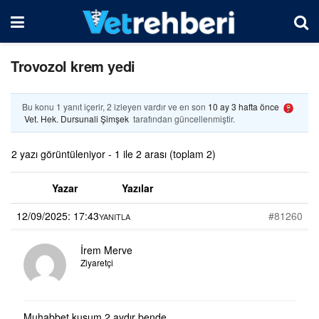
Trovozol krem yedi
Bu konu 1 yanıt içerir, 2 izleyen vardır ve en son
10 ay 3 hafta önce
Vet. Hek. Dursunali Şimşek
tarafından güncellenmiştir.
2 yazı görüntüleniyor - 1 ile 2 arası (toplam 2)
Yazar
Yazılar
12/09/2025: 17:43
#81260
YANITLA
İrem Merve
Ziyaretçi
Muhabbet kuşum 2 aydır bende